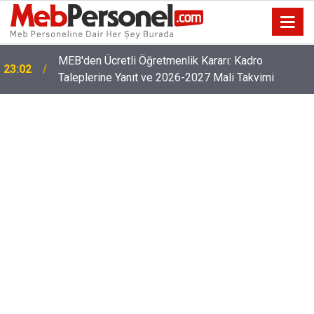
Öğretmenlerin Özür Grubu İller Arası Muhtemel İl
22:32
Emri Atama Tarihleri