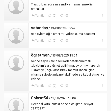
Tiyatro başladı sarı sendika memur emeklisi
satcaklar
Yanıtla
(0)
(0)
vatandaş
/ 13/08/2025 09:42
reis eylem öğle arası mı ,yoksa cuma saati mi ..........
Yanıtla
(0)
(0)
öğretmen
/ 13/08/2025 15:04
bence sayın Yalçın bu kadar efelenmemeli
,devletimiz aldığı net geliri (maaş+ prim+ harcırah
+ikramıye )açıklarsa bırak memur, insan içine
çıkamaz devletimiz ne takdir ederse kabul etmeli ve
edecek.....
Yanıtla
(0)
(0)
Sokrat54
/ 13/08/2025 18:09
Heeee diyorsunuz ki önce s.çtı şimdi sıvıyor
????????