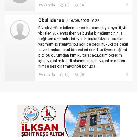
Yanıtla
(0)
(0)
Okul idaresi
/ 16/08/2025 16:22
Biz okul yöneticilerine meb harcama,hys,mys,tif,vif
vb işleri yüklemiş iken ve bunlar bir eğitimcinin işi
değilken uzmanlık isteyen konular bizden bunları
yapmamız isteniyor bu adil de değil hukuki de değil
sayın başkan okul idarecileri sendika üyesi değilmi
bizi bu durumdan kim kurtaracak.Eğitim öğretim
işleri yapalım kendi alanımızın işini yapalım neden
kimse ses çıkarmıyor bu konuda.
Yanıtla
(0)
(0)