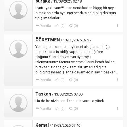
burakk
/ 13/08/2025 02:18
tiyatroya devam!!!!! sarı sendikadan hiççç bir şey
olmaz onlarda aynı işçi sendikaları gibi gidip tıpış
tıpış imzalarlar.....
Yanıtla
(0)
(0)
ÖĞRETMEN
/ 13/08/2025 02:27
Yandaş olursan her söyleneni alkışlarsan diğer
sendikalarla iş birliği yapmazsan dağ fare
doğurur.Yıllardır bize aynı tiyatroyu
izletiyorsunuz.Memur ve emeklilerini kendi haline
bıraksanız daha çok zam alır.Siz anladığınız
bildiğiniz inşaat işlerine devam edin sayın başkan…
Yanıtla
(0)
(0)
Taskan
/ 13/08/2025 07:00
Ha de be sizin sendikanızda varmı o yürek
Yanıtla
(0)
(0)
Kemal
/ 13/08/2025 07:46