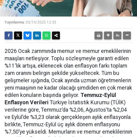
Yayınlanma:
03/10/2025 12:35
2026 Ocak zammında memur ve memur emeklilerinin
maaşları netleşiyor. Toplu sözleşmeyle garanti edilen
%11'lik artışa, eklenecek olan enflasyon farkı toplam
zam oranını belirgin şekilde yükseltecek. Tüm bu
gelişmeler ışığında, Ocak ayında uzman öğretmenlerin
yeni maaşının ne kadar olacağı şimdiden en çok merak
edilen konuların başında geliyor.
Temmuz-Eylül
Enflasyon Verileri
Türkiye İstatistik Kurumu (TÜİK)
verilerine göre, Temmuz’da %2,06, Ağustos’ta %2,04
ve Eylül’de %3,23 olarak gerçekleşen aylık enflasyonla
birlikte, Temmuz-Eylül üç aylık dönem enflasyonu
%7,50’ye yükseldi. Memurların ve memur emeklilerinin