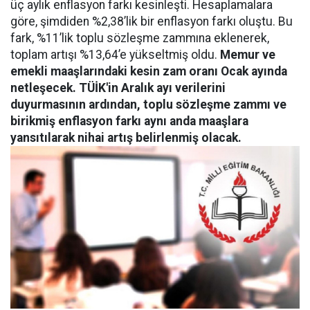
üç aylık enflasyon farkı kesinleşti. Hesaplamalara
göre, şimdiden %2,38’lik bir enflasyon farkı oluştu. Bu
fark, %11’lik toplu sözleşme zammına eklenerek,
toplam artışı %13,64’e yükseltmiş oldu.
Memur ve
emekli maaşlarındaki kesin zam oranı Ocak ayında
netleşecek. TÜİK'in Aralık ayı verilerini
duyurmasının ardından, toplu sözleşme zammı ve
birikmiş enflasyon farkı aynı anda maaşlara
yansıtılarak nihai artış belirlenmiş olacak.