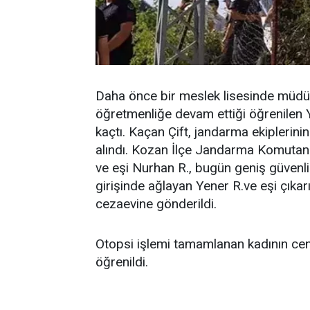
Daha önce bir meslek lisesinde müdür
öğretmenliğe devam ettiği öğrenilen Ye
kaçtı. Kaçan Çift, jandarma ekiplerini
alındı. Kozan İlçe Jandarma Komutanlı
ve eşi Nurhan R., bugün geniş güvenlik
girişinde ağlayan Yener R.ve eşi çıka
cezaevine gönderildi.
Otopsi işlemi tamamlanan kadının cen
öğrenildi.