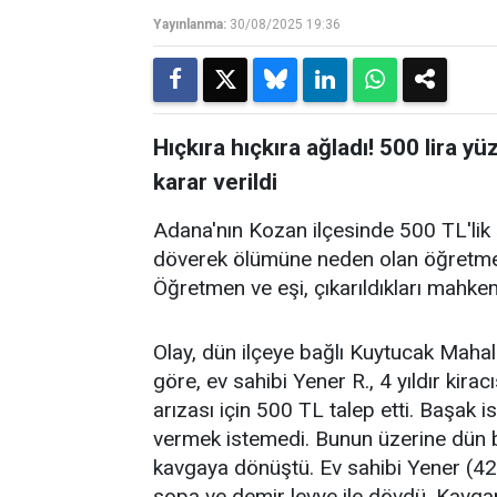
Yayınlanma:
30/08/2025 19:36
Hıçkıra hıçkıra ağladı! 500 lira 
karar verildi
Adana'nın Kozan ilçesinde 500 TL'lik 
döverek ölümüne neden olan öğretmen a
Öğretmen ve eşi, çıkarıldıkları mahke
Olay, dün ilçeye bağlı Kuytucak Mahal
göre, ev sahibi Yener R., 4 yıldır kir
arızası için 500 TL talep etti. Başak 
vermek istemedi. Bunun üzerine dün 
kavgaya dönüştü. Ev sahibi Yener (42
sopa ve demir levye ile dövdü. Kavga