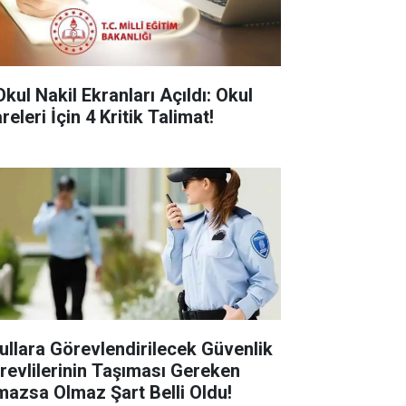
Okul Nakil Ekranları Açıldı: Okul
releri İçin 4 Kritik Talimat!
ullara Görevlendirilecek Güvenlik
revlilerinin Taşıması Gereken
mazsa Olmaz Şart Belli Oldu!