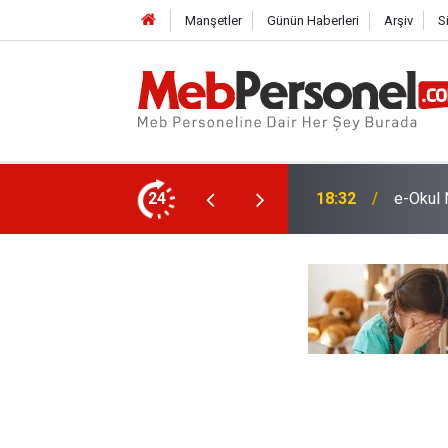
Manşetler
Günün Haberleri
Arşiv
S
Okullar
 İdareleri İçin 4 Kritik Talimat!
24
18:03
Olmaz Ş