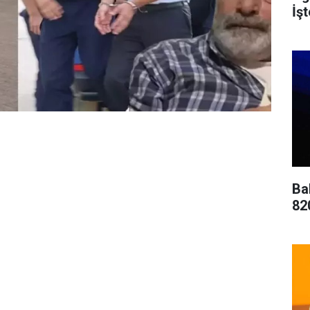
İş
Ba
82