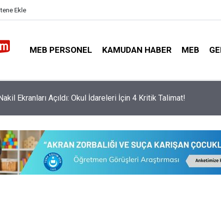
itene Ekle
MEB PERSONEL
KAMUDAN HABER
MEB
GE
a Görevlendirilecek Güvenlik Görevlilerinin Taşıması Gereken Ol
art Belli Oldu!