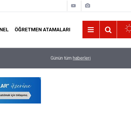
NEL
ÖĞRETMEN ATAMALARI
mazsa
17:35
Yöneticilikten Ayrılanlar İçin Müdür ve Müdür Y
Günün tüm
haberleri