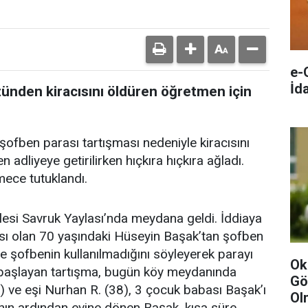
e-
İda
yüzünden kiracısını öldüren öğretmen için
şofben parası tartışması nedeniyle kiracısını
dliyeye getirilirken hıçkıra hıçkıra ağladı.
mece tutuklandı.
lesi Savruk Yaylası’nda meydana geldi. İddiaya
acısı olan 70 yaşındaki Hüseyin Başak’tan şofben
ise şofbenin kullanılmadığını söyleyerek parayı
Ok
başlayan tartışma, bugün köy meydanında
Gö
) ve eşi Nurhan R. (38), 3 çocuk babası Başak’ı
Ol
nın ardından evine dönen Başak, kısa süre