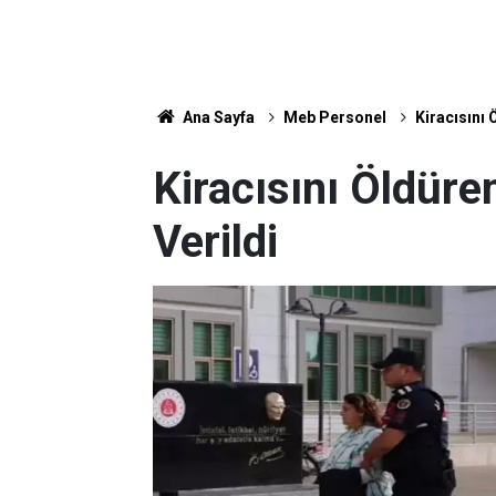
Ana Sayfa
Meb Personel
Kiracısını 
Kiracısını Öldüre
Verildi