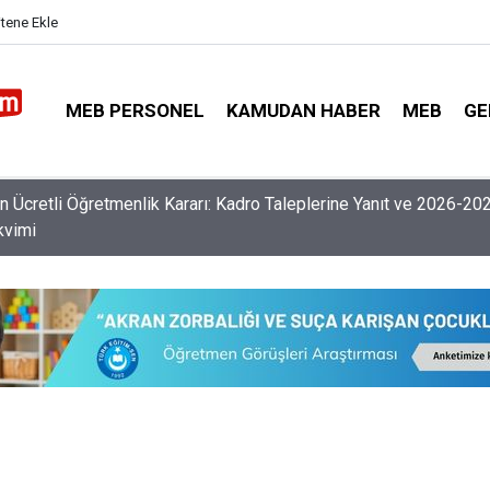
itene Ekle
MEB PERSONEL
KAMUDAN HABER
MEB
GE
nlerin Özür Grubu İller Arası Muhtemel İl Emri Atama Tarihleri