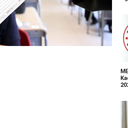
ME
Ka
20