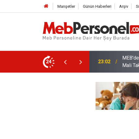
Manşetler
Günün Haberleri
Arşiv
S
arı: Kadro Taleplerine Yanıt ve 2026-2027
24
22:32
Öğretme