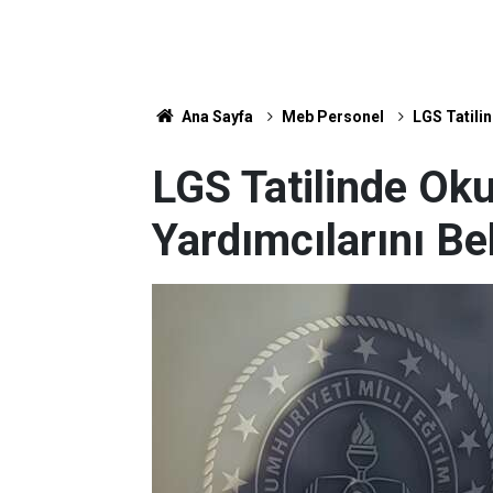
Ana Sayfa
Meb Personel
LGS Tatili
LGS Tatilinde Ok
Yardımcılarını B