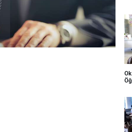
Ok
Öğ