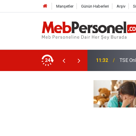
Manşetler
Günün Haberleri
Arşiv
S
tmenlerine Özel Görev
24
11:32
TSE Onl