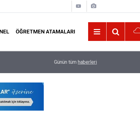
NEL
ÖĞRETMEN ATAMALARI
11:02
Öğretmenler İçin İmzalana En Yüksek 5 Promo
Günün tüm
haberleri