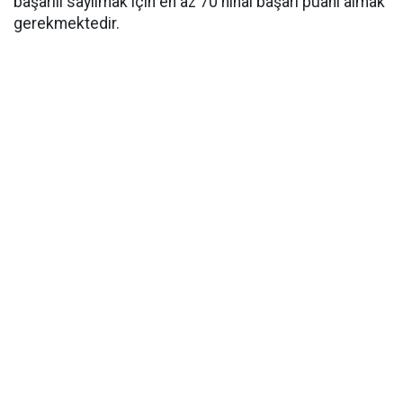
başarılı sayılmak için en az 70 nihai başarı puanı almak
gerekmektedir.