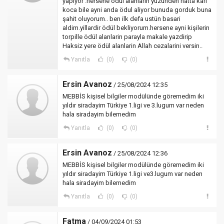
yapiyor .hersene ödul alanlarin yuzunden hatta kari
koca bile ayni anda ödul aliyor bunuda gorduk buna
şahit oluyorum.. ben ilk defa ustün basari
aldim.yillardir ödül bekliyorum.hersene ayni kişilerin
torpille ödül alanlarin parayla makale yazdirip
Haksiz yere ödül alanlarin Allah cezalarini versin..
Yanıtla
(0)
(0)
Ersin Avanoz
/ 25/08/2024 12:35
MEBBİS kişisel bilgiler modülünde göremedim iki
yıldır siradayim Türkiye 1.ligi ve 3.lugum var neden
hala siradayim bilemedim
Yanıtla
(0)
(0)
Ersin Avanoz
/ 25/08/2024 12:36
MEBBİS kişisel bilgiler modülünde göremedim iki
yıldır siradayim Türkiye 1.ligi ve3.lugum var neden
hala siradayim bilemedim
Yanıtla
(0)
(0)
Fatma
/ 04/09/2024 01:53