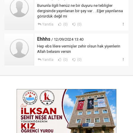
Bununla ilgili henüz ne bir duyuru ne tebligler
dergisinde yayınlanan bir şey var . ..Eğer yayınlansa
görürdük değil mi
Yanıtla
(0)
(0)
Ehhhs
/ 12/09/2024 13:40
Hep ebs lilere vermişler zehir olsun hak yiyenlerin
Allah belasını versin
Yanıtla
(0)
(0)