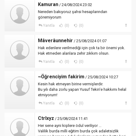
Kamuran
/ 24/08/2024 23:02
Nereden bakıyoruz şahsi hesaplarından
göremiyorum
Yanıtla
(0)
(0)
Mâverâunnehir
/ 25/08/2024 01:07
Hak edenlere verilmediği için çok ta bir önemi yok.
Hak etmeden alanlara zehir zıkkım olsun.
Yanıtla
(0)
(0)
~Öğrenciyim fakirim
/ 25/08/2024 10:27
Kesin hak etmeyen birine vermişlerdir.
Bu yılı daha zorlu yapan Yusuf Tekin'e hakkımı helal
etmiyorum!
Yanıtla
(0)
(0)
Ctrlxyz
/ 25/08/2024 11:41
Her sene ayni kişilere ödul veriliyor ...
Valilik burda milli eğitim burda çok adaletsizlik