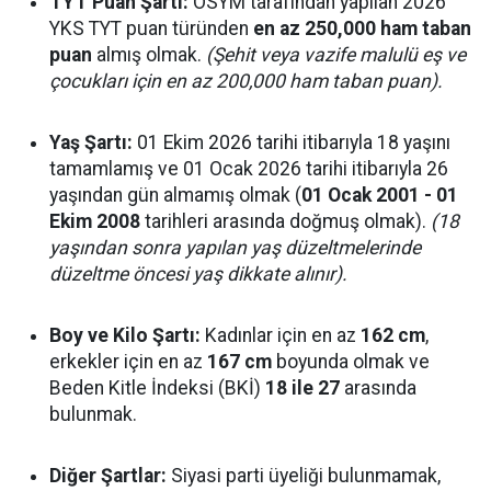
TYT Puan Şartı:
ÖSYM tarafından yapılan 2026
YKS TYT puan türünden
en az 250,000 ham taban
puan
almış olmak.
(Şehit veya vazife malulü eş ve
çocukları için en az 200,000 ham taban puan).
Yaş Şartı:
01 Ekim 2026 tarihi itibarıyla 18 yaşını
tamamlamış ve 01 Ocak 2026 tarihi itibarıyla 26
yaşından gün almamış olmak (
01 Ocak 2001 - 01
Ekim 2008
tarihleri arasında doğmuş olmak).
(18
yaşından sonra yapılan yaş düzeltmelerinde
düzeltme öncesi yaş dikkate alınır).
Boy ve Kilo Şartı:
Kadınlar için en az
162 cm
,
erkekler için en az
167 cm
boyunda olmak ve
Beden Kitle İndeksi (BKİ)
18 ile 27
arasında
bulunmak.
Diğer Şartlar:
Siyasi parti üyeliği bulunmamak,