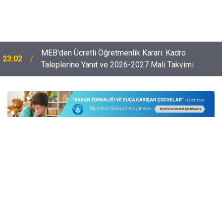
Öğretmenlerin Özür Grubu İller Arası Muhtemel İl
22:32
Emri Atama Tarihleri