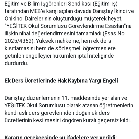
​Eğitim ve Bilim İşgörenleri Sendikası (Eğitim-İş)
tarafından MEB'e karşı açılan davada Danıştay İkinci ve
Onikinci Dairelerinin oluşturduğu müşterek heyet,
"YEĞİTEK Okul Sorumlusu Görevlendirme Esasları"na
ilişkin nihai değerlendirmesini tamamladı (Esas No:
2025/4362). Yüksek mahkeme, hem ek ders
kısıtlamasını hem de sözleşmeli öğretmenlere
getirilen engelleyici hükümleri iptal niteliğinde
durdurdu.
​Ek Ders Ücretlerinde Hak Kaybına Yargı Engeli
​Danıştay, düzenlemenin 11. maddesinde yer alan ve
YEĞİTEK Okul Sorumlusu olarak atanan öğretmenlerin
kendi asli ders görevlerinden doğan ek ders
ücretlerinin kesilmesini öngören kuralı geçersiz kıldı.
​Kararın gerekçesinde şu ifadelere yer verildi: