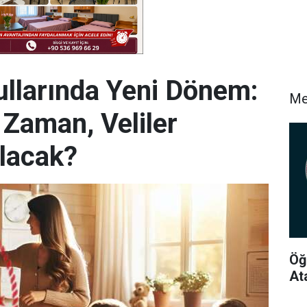
ullarında Yeni Dönem:
Me
Zaman, Veliler
ılacak?
Öğ
At