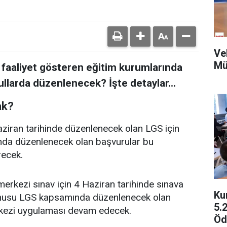
Vel
Mü
e faaliyet gösteren eğitim kurumlarında
larda düzenlenecek? İşte detaylar...
ak?
Haziran tarihinde düzenlenecek olan LGS için
nda düzenlenecek olan başvurular bu
recek.
rkezi sınav için 4 Haziran tarihinde sınava
Ku
 konusu LGS kapsamında düzenlenecek olan
5.
erkezi uygulaması devam edecek.
Öd