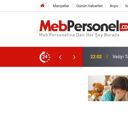
Manşetler
Günün Haberleri
Arşiv
S
 Okul Müdürüne Uzaklaştırma Kararı
24
21:32
Kurul K