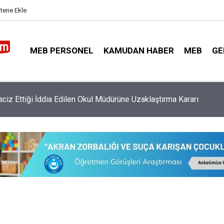
itene Ekle
MEB PERSONEL
KAMUDAN HABER
MEB
GE
ararı Gereği O Öğretmenlere 5.256 TL Fazladan Ek Ders Ödenec