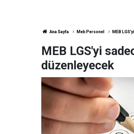
Ana Sayfa
Meb Personel
MEB LGS'yi
MEB LGS'yi sadec
düzenleyecek