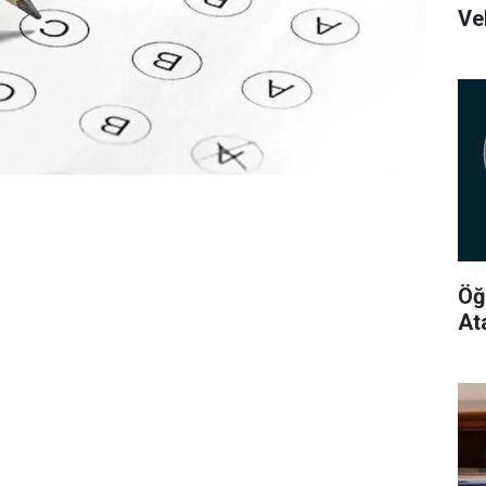
Ve
Öğ
At