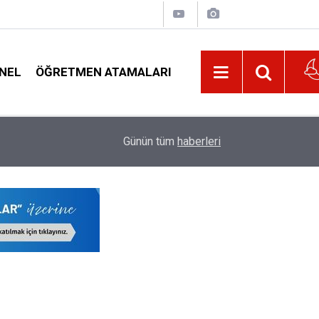
NEL
ÖĞRETMEN ATAMALARI
ek
21:01
Okul Müdürlerinin Dikkat Etmesi Gereken Noktal
Günün tüm
haberleri