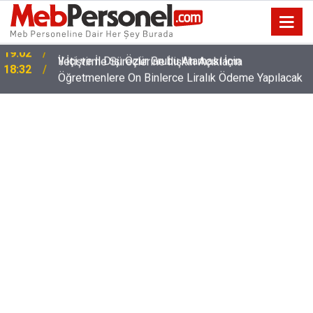
İl İçi ve İl Dışı Özür Grubu Ataması İçin
18:32
Öğretmenlere On Binlerce Liralık Ödeme Yapılacak