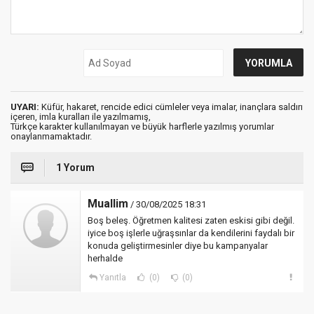
UYARI:
Küfür, hakaret, rencide edici cümleler veya imalar, inançlara saldırı
içeren, imla kuralları ile yazılmamış,
Türkçe karakter kullanılmayan ve büyük harflerle yazılmış yorumlar
onaylanmamaktadır.
1 Yorum
Muallim
/ 30/08/2025 18:31
Boş beleş. Öğretmen kalitesi zaten eskisi gibi değil.
iyice boş işlerle uğraşsınlar da kendilerini faydalı bir
konuda geliştirmesinler diye bu kampanyalar
herhalde
Yanıtla
(0)
(0)