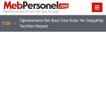
Öğretmenlerin İller Arası Özür Grubu Yer Değişikliği
17:25
Tercihleri Başladı
Kayıt Parası İsteyen Okul Müdürlerini Şikayet Etme
17:02
Adımları