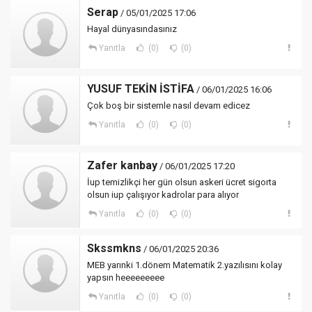
Serap
/ 05/01/2025 17:06
Hayal dünyasındasınız
Yanıtla
(0)
(0)
YUSUF TEKİN İSTİFA
/ 06/01/2025 16:06
Çok boş bir sistemle nasıl devam edicez
Yanıtla
(0)
(0)
Zafer kanbay
/ 06/01/2025 17:20
İup temizlikçi her gün olsun askeri ücret sigorta
olsun iup çalışıyor kadrolar para alıyor
Yanıtla
(0)
(0)
Skssmkns
/ 06/01/2025 20:36
MEB yarınki 1.dönem Matematik 2.yazılısını kolay
yapsın heeeeeeeee
Yanıtla
(0)
(0)