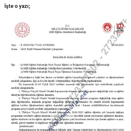
İşte o yazı;