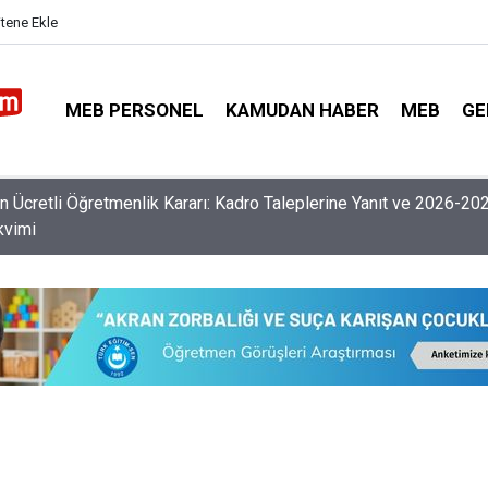
itene Ekle
MEB PERSONEL
KAMUDAN HABER
MEB
GE
nlerin Özür Grubu İller Arası Muhtemel İl Emri Atama Tarihleri