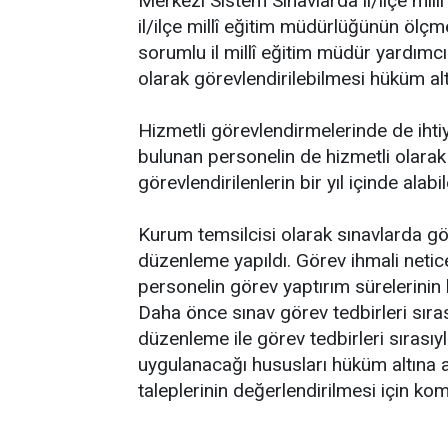
Merkezî Sistem Sınavlarda il/ilçe mill
il/ilçe millî eğitim müdürlüğünün ölç
sorumlu il millî eğitim müdür yardımc
olarak görevlendirilebilmesi hüküm altı
Hizmetli görevlendirmelerinde de iht
bulunan personelin de hizmetli olarak
görevlendirilenlerin bir yıl içinde alabi
Kurum temsilcisi olarak sınavlarda gör
düzenleme yapıldı. Görev ihmali netic
personelin görev yaptırım sürelerinin ka
Daha önce sınav görev tedbirleri sırası
düzenleme ile görev tedbirleri sırasıyla 
uygulanacağı hususları hüküm altına al
taleplerinin değerlendirilmesi için ko