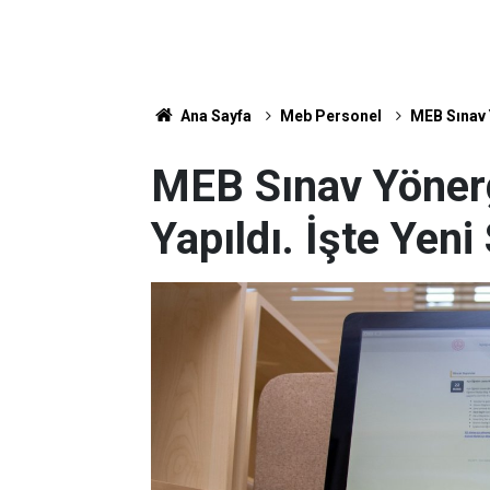
Ana Sayfa
Meb Personel
MEB Sınav Y
MEB Sınav Yönerg
Yapıldı. İşte Yen