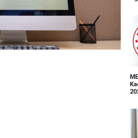
ME
Ka
20