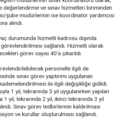
î eğitim müdürlerinin sınav koordinatörü olarak,
me değerlendirme ve sınav hizmetleri biriminden
ısı/şube müdürlerinin ise koordinatör yardımcısı
na alındı.
iyaç durumunda hizmetli kadrosu dışında
 görevlendirilmesi sağlandı. Hizmetli olarak
lecekleri görev sayısı 40'a çıkarıldı.
evlendirilebilecek personelle ilgili de
esinde sınav görev yaptırımı uygulanan
demelendirilmesi ile ilgili değişikliğe gidildi.
yla 1 yıl, tekrarında 5 yıl uygulanırken yapılan
1 yıl, tekrarında 2 yıl, ikinci tekrarında 3 yıl
ındı. Sınav görev tedbirlerinin kaldırılması
misyon ve kurullar oluşturulması sağlandı.