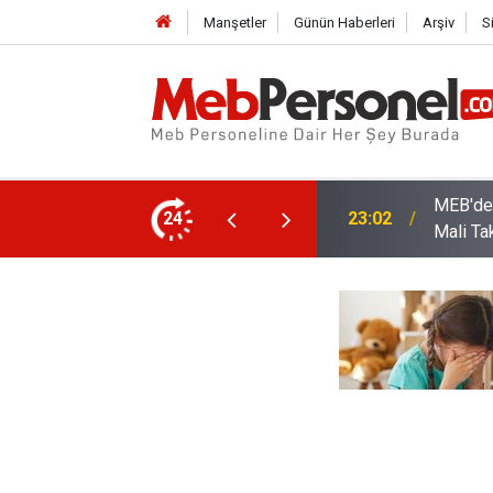
Manşetler
Günün Haberleri
Arşiv
S
arı: Kadro Taleplerine Yanıt ve 2026-2027
24
22:32
Öğretme