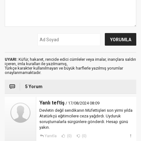
UYARI:
Küfür, hakaret, rencide edici cümleler veya imalar, inançlara saldırı
içeren, imla kuralları ile yazılmamış,
Türkçe karakter kullanılmayan ve büyük harflerle yazılmış yorumlar
onaylanmamaktadır.
5 Yorum
Yanlı teftiş
/ 17/08/2024 08:09
Devletin değil sendikanın Müfettişleri son yirmi yılda
Atatürkçü eğitimcilere ceza yağdırdı. Uyduruk
soruşturnalarla sürgünlere gönderdi. Hesap günü
yakın.
Yanıtla
(0)
(0)