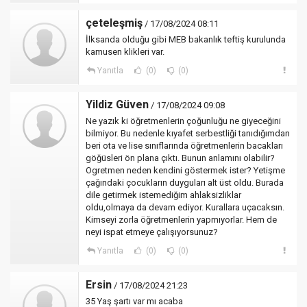
çeteleşmiş
/ 17/08/2024 08:11
İlksanda olduğu gibi MEB bakanlık teftiş kurulunda
kamusen klikleri var.
Yanıtla
(0)
(0)
Yildiz Güven
/ 17/08/2024 09:08
Ne yazık ki öğretmenlerin çoğunluğu ne giyeceğini
bilmiyor. Bu nedenle kıyafet serbestliği tanıdığımdan
beri ota ve lise sınıflarında öğretmenlerin bacakları
göğüsleri ön plana çıktı. Bunun anlamını olabilir?
Ogretmen neden kendini göstermek ister? Yetişme
çağındaki çocukların duyguları alt üst oldu. Burada
dile getirmek istemediğim ahlaksizliklar
oldu,olmaya da devam ediyor. Kurallara uçacaksın.
Kimseyi zorla öğretmenlerin yapmıyorlar. Hem de
neyi ispat etmeye çalışıyorsunuz?
Yanıtla
(0)
(0)
Ersin
/ 17/08/2024 21:23
35 Yaş şartı var mı acaba