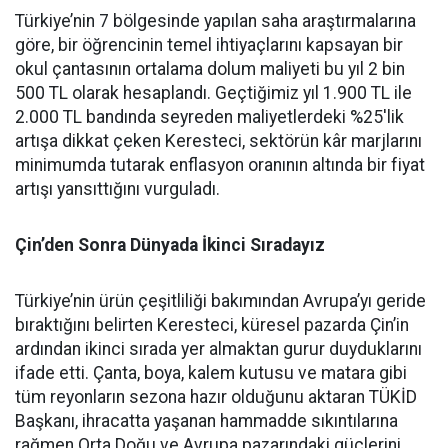
Türkiye’nin 7 bölgesinde yapılan saha araştırmalarına
göre, bir öğrencinin temel ihtiyaçlarını kapsayan bir
okul çantasının ortalama dolum maliyeti bu yıl 2 bin
500 TL olarak hesaplandı. Geçtiğimiz yıl 1.900 TL ile
2.000 TL bandında seyreden maliyetlerdeki %25'lik
artışa dikkat çeken Keresteci, sektörün kâr marjlarını
minimumda tutarak enflasyon oranının altında bir fiyat
artışı yansıttığını vurguladı.
Çin’den Sonra Dünyada İkinci Sıradayız
Türkiye’nin ürün çeşitliliği bakımından Avrupa’yı geride
bıraktığını belirten Keresteci, küresel pazarda Çin’in
ardından ikinci sırada yer almaktan gurur duyduklarını
ifade etti. Çanta, boya, kalem kutusu ve matara gibi
tüm reyonların sezona hazır olduğunu aktaran TÜKİD
Başkanı, ihracatta yaşanan hammadde sıkıntılarına
rağmen Orta Doğu ve Avrupa pazarındaki güçlerini