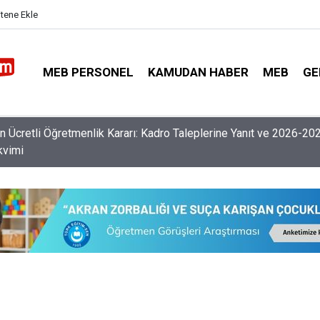
itene Ekle
MEB PERSONEL
KAMUDAN HABER
MEB
GE
nlerin Özür Grubu İller Arası Muhtemel İl Emri Atama Tarihleri