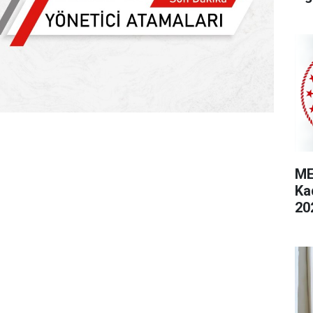
ME
Ka
20