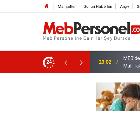
Manşetler
Günün Haberleri
Arşiv
S
arı: Kadro Taleplerine Yanıt ve 2026-2027
24
22:32
Öğretme