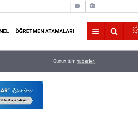
NEL
ÖĞRETMEN ATAMALARI
1. Sınıf ve Anaokullarında Yeni Dönem: Uyum Ha
23:01
Günün tüm
haberleri
Sürece Nasıl Katılacak?