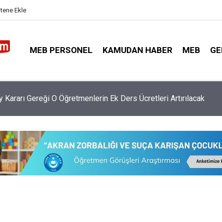
itene Ekle
MEB PERSONEL
KAMUDAN HABER
MEB
GE
ekin Açıkladı, YKS'de Sistem Değil Sorular Değişecek