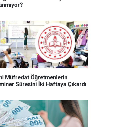
anmıyor?
ni Müfredat Öğretmenlerin
miner Süresini İki Haftaya Çıkardı