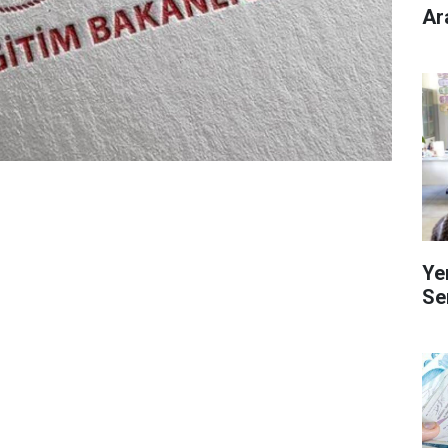
Ar
Ye
Se