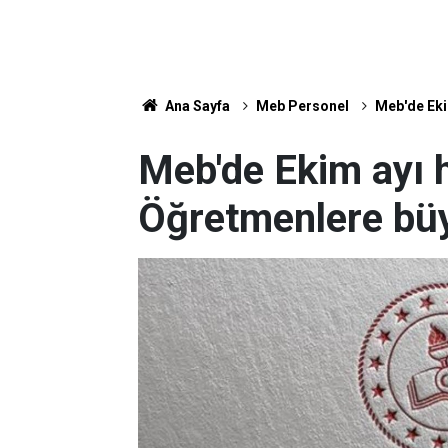
Ana Sayfa
Meb Personel
Meb'de Eki
Meb'de Ekim ayı h
Öğretmenlere büy