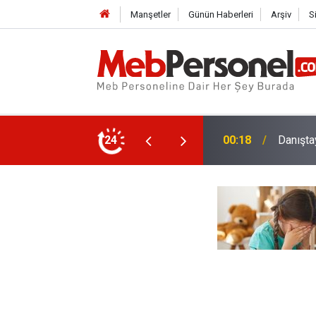
Manşetler
Günün Haberleri
Arşiv
S
nlerin Ek Ders Ücretleri Artırılacak
24
23:34
Bakan T