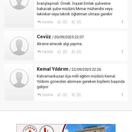
branşlaşmalı. Örnek. İnşaat Emlak şubesine
bakacak şube müdürü Mımar mühendis veya
tekniker veya teknik öğtetmen olması gerekir
Yanıtla
(0)
(0)
Cevüz
/ 20/09/2025 22:07
Aksine artacak algı yapma.
Yanıtla
(0)
(0)
Kemal Yıldırım
/ 22/09/2025 22:26
Kahramankazan ilçe milli eğitim müdürü Kemal
Yıldırım görevden alınması gereken kişilerin başında
geliyor
Yanıtla
(0)
(0)