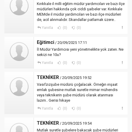
Kırıkkale il milli eğitim müdür yardımcıları ve bazı ilçe
müdürleri hakkında çok ciddi şaibeler var. Kırıkkale
MEMde il müdür yardımcıları ve bazı ilçe müdürleri
de, acil alınmalıdır. Skandallar patlamak üzere..
Yanıtla
(0)
(0)
Eğitimci
/ 20/09/2025 17:11
İl Müdür Yardımcısı yeni yönetmelikte yok zaten. Ne
sekizi ne 10u?
Yanıtla
(0)
(0)
TEKNİKER
/ 20/09/2025 19:52
Vasıfzızşube müdürü çoğalacak. Örneğın ınşaat
emlak şubesine mutlak suretle mimar mühendis
veya teknikerin şube müdürü olarak atanması
lazım.. Gerisi hikaye
Yanıtla
(0)
(0)
TEKNİKER
/ 20/09/2025 19:54
Mutlak suretle şubelere bakacak şube müdürleri