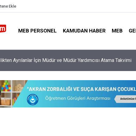
itene Ekle
MEB PERSONEL
KAMUDAN HABER
MEB
GE
i Atamalarında En Avantajlı Öğretmenler Belli Oldu!