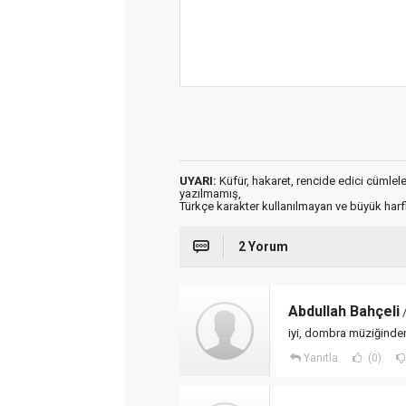
UYARI:
Küfür, hakaret, rencide edici cümleler 
yazılmamış,
Türkçe karakter kullanılmayan ve büyük har
2 Yorum
Abdullah Bahçeli
/
iyi, dombra müziğinden
Yanıtla
(0)