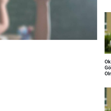
Ok
Gö
Ol