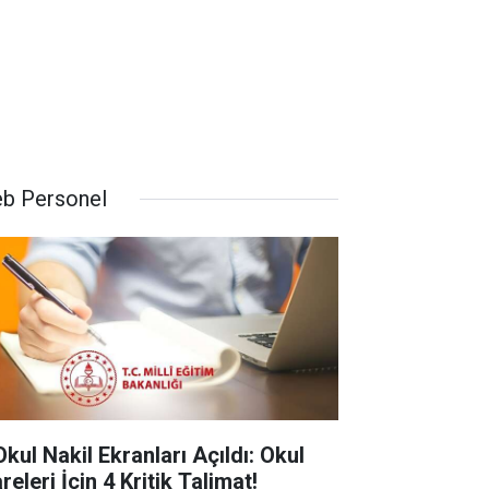
b Personel
Okul Nakil Ekranları Açıldı: Okul
releri İçin 4 Kritik Talimat!