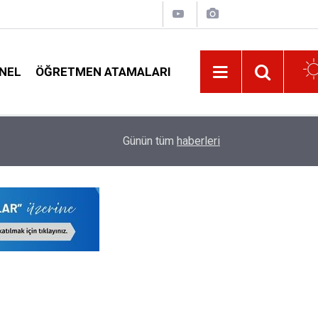
NEL
ÖĞRETMEN ATAMALARI
15:32
Yeni Dönemde O Şartları Taşıyan Okullara Güvenl
Günün tüm
haberleri