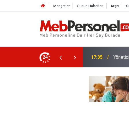
Manşetler
Günün Haberleri
Arşiv
S
üdür ve Müdür Yardımcısı Atama Takvimi
24
16:02
Yönetic