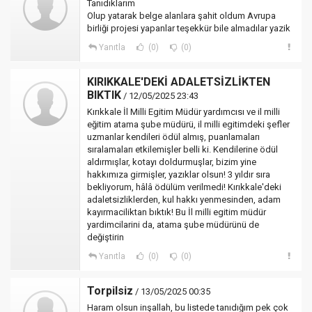
Tanıdıklarım
Olup yatarak belge alanlara şahit oldum Avrupa
birliği projesi yapanlar teşekkür bile almadılar yazik
Yanıtla
(0)
(0)
KIRIKKALE'DEKİ ADALETSİZLİKTEN
BIKTIK
/ 12/05/2025 23:43
Kırıkkale İl Milli Egitim Müdür yardımcısı ve il milli
eğitim atama şube müdürü, il milli egitimdeki şefler
uzmanlar kendileri ödül almış, puanlamaları
sıralamaları etkilemişler belli ki. Kendilerine ödül
aldırmışlar, kotayı doldurmuşlar, bizim yine
hakkımıza girmişler, yazıklar olsun! 3 yıldır sıra
bekliyorum, hâlâ ödülüm verilmedi! Kırıkkale'deki
adaletsizliklerden, kul hakkı yenmesinden, adam
kayırmaciliktan bıktık! Bu İl milli egitim müdür
yardimcilarini da, atama şube müdürünü de
değiştirin
Yanıtla
(0)
(0)
Torpilsiz
/ 13/05/2025 00:35
Haram olsun inşallah, bu listede tanıdığım pek çok