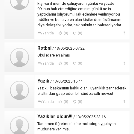
kişi var il memde çalışıyorum çünkü ve yüzde
99unun hak etmediğine eminim çünkü ne iş
yaptıklarını biliyorum. Hak edenlere verilmiyor bu
ödüller ve bunu veren alan kişiler de müslümanım
diye dolaşabiliyorlar, hak hukuktan bahsediyorlar.
Yanıtla
(0)
(0)
Rstbnl
/ 13/05/2025 07:22
Okul idareleri almış
Yanıtla
(0)
(0)
Yazık
/ 13/05/2025 15:44
Yazık!!! başkasının hakkı olanı, uyanıklık zannederek
el altından gasp eden bir sürü zavallı mevcut.
Yanıtla
(0)
(0)
Yazıklar olsun!!!
/ 13/05/2025 23:16
Tamamen öğretmenlerine mobbing uygulayan
müdürlere verilmiş.