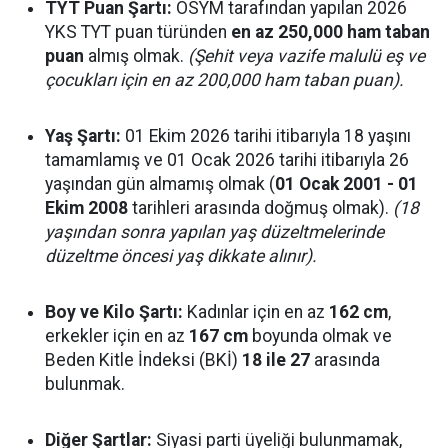
TYT Puan Şartı:
ÖSYM tarafından yapılan 2026
YKS TYT puan türünden
en az 250,000 ham taban
puan
almış olmak.
(Şehit veya vazife malulü eş ve
çocukları için en az 200,000 ham taban puan).
Yaş Şartı:
01 Ekim 2026 tarihi itibarıyla 18 yaşını
tamamlamış ve 01 Ocak 2026 tarihi itibarıyla 26
yaşından gün almamış olmak (
01 Ocak 2001 - 01
Ekim 2008
tarihleri arasında doğmuş olmak).
(18
yaşından sonra yapılan yaş düzeltmelerinde
düzeltme öncesi yaş dikkate alınır).
Boy ve Kilo Şartı:
Kadınlar için en az
162 cm
,
erkekler için en az
167 cm
boyunda olmak ve
Beden Kitle İndeksi (BKİ)
18 ile 27
arasında
bulunmak.
Diğer Şartlar:
Siyasi parti üyeliği bulunmamak,