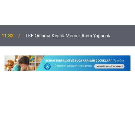
Öğretmenler İçin İmzalana En Yüksek 5 Promosyon
11:02
Anlaşması