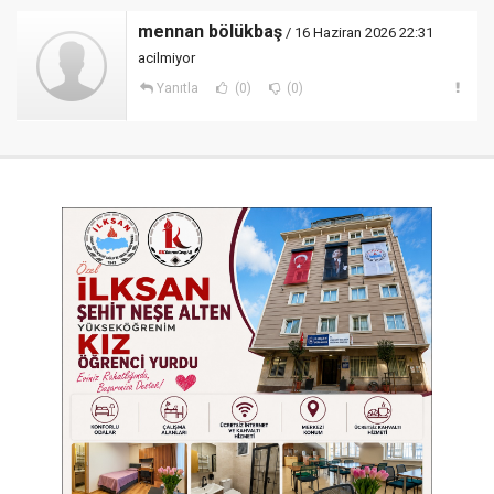
mennan bölükbaş
/ 16 Haziran 2026 22:31
acilmiyor
Yanıtla
(0)
(0)