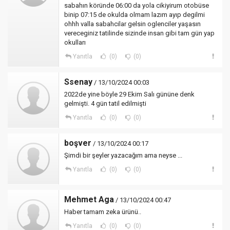
sabahın köründe 06:00 da yola cikiyirum otobüse
binip 07:15 de okulda olmam lazım ayıp degilmi
ohhh valla sabahcilar gelsin oglenciler yaşasın
vereceginiz tatilinde sizinde insan gibi tam gün yap
okulları
Yanıtla
(0)
(0)
Ssenay
/ 13/10/2024 00:03
2022de yine böyle 29 Ekim Salı gününe denk
gelmişti. 4 gün tatil edilmişti
Yanıtla
(0)
(0)
boşver
/ 13/10/2024 00:17
Şimdi bir şeyler yazacağım ama neyse ...
Yanıtla
(0)
(0)
Mehmet Aga
/ 13/10/2024 00:47
Haber tamam zeka ürünü..
Yanıtla
(0)
(0)