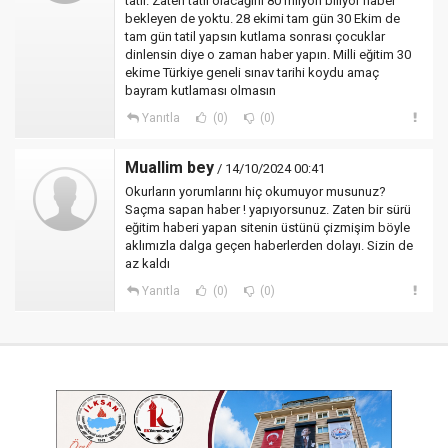
tatil. Zaten tatil olacağını 80 milyon biliyor haber
bekleyen de yoktu. 28 ekimi tam gün 30 Ekim de
tam gün tatil yapsın kutlama sonrası çocuklar
dinlensin diye o zaman haber yapın. Milli eğitim 30
ekime Türkiye geneli sınav tarihi koydu amaç
bayram kutlaması olmasın
Yanıtla
(0)
(0)
Muallim bey
/ 14/10/2024 00:41
Okurların yorumlarını hiç okumuyor musunuz?
Saçma sapan haber ! yapıyorsunuz. Zaten bir sürü
eğitim haberi yapan sitenin üstünü çizmişim böyle
aklımızla dalga geçen haberlerden dolayı. Sizin de
az kaldı
Yanıtla
(0)
(0)