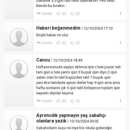
bakanlık 3,5 gün tatil dedi diyeceksin. Pes valla..
Bende bu bırakın..
Yanıtla
(0)
(0)
Haberi beğenmedim
/ 12/10/2024 17:10
Böyle haber mi olur
Yanıtla
(0)
(0)
Cansu
/ 12/10/2024 18:49
Haftasonunuda sayıyo aklınca işte c.tesi pazar salı
tam gün p.tesi yarım qün 3 buçuk qün diyo.2 qün
zaten olan bi tatil buyüzden tatil 1 buçuk qün
yani.Ara tatiidede aynısı derler hep 9 qün ama ama
hafta sonlarını çık 5 qün tatil birleşince toplam qün
sayısını diyolar saçma
Yanıtla
(0)
(0)
Ayrımcılık yapmayın yaş sabahçı
olanlara yazik
/ 13/10/2024 00:02
Sabahcilarin suçu ne niye biz okula gideceğiz