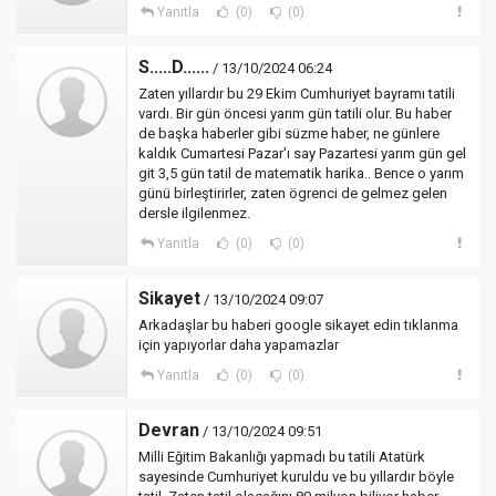
Yanıtla
(0)
(0)
S.....D......
/ 13/10/2024 06:24
Zaten yıllardır bu 29 Ekim Cumhuriyet bayramı tatili
vardı. Bir gün öncesi yarım gün tatili olur. Bu haber
de başka haberler gibi süzme haber, ne günlere
kaldık Cumartesi Pazar'ı say Pazartesi yarım gün gel
git 3,5 gün tatil de matematik harika.. Bence o yarım
günü birleştirirler, zaten ögrenci de gelmez gelen
dersle ilgilenmez.
Yanıtla
(0)
(0)
Sikayet
/ 13/10/2024 09:07
Arkadaşlar bu haberi google sikayet edin tıklanma
için yapıyorlar daha yapamazlar
Yanıtla
(0)
(0)
Devran
/ 13/10/2024 09:51
Milli Eğitim Bakanlığı yapmadı bu tatili Atatürk
sayesinde Cumhuriyet kuruldu ve bu yıllardır böyle