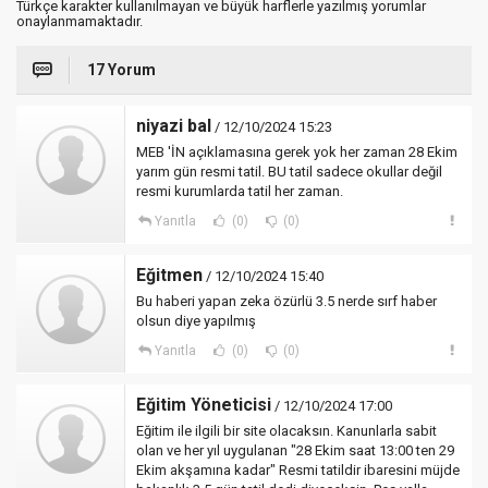
Türkçe karakter kullanılmayan ve büyük harflerle yazılmış yorumlar
onaylanmamaktadır.
17 Yorum
niyazi bal
/ 12/10/2024 15:23
MEB 'İN açıklamasına gerek yok her zaman 28 Ekim
yarım gün resmi tatil. BU tatil sadece okullar değil
resmi kurumlarda tatil her zaman.
Yanıtla
(0)
(0)
Eğitmen
/ 12/10/2024 15:40
Bu haberi yapan zeka özürlü 3.5 nerde sırf haber
olsun diye yapılmış
Yanıtla
(0)
(0)
Eğitim Yöneticisi
/ 12/10/2024 17:00
Eğitim ile ilgili bir site olacaksın. Kanunlarla sabit
olan ve her yıl uygulanan "28 Ekim saat 13:00 ten 29
Ekim akşamına kadar" Resmi tatildir ibaresini müjde