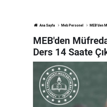
Ana Sayfa
Meb Personel
MEB'den Mü
MEB'den Müfreda
Ders 14 Saate Çık