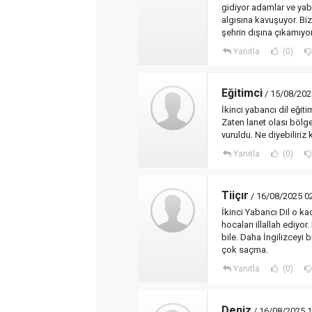
gidiyor adamlar ve yaba
algısına kavuşuyor. Biz
şehrin dışına çıkamıyor
Yanıtla
(0)
Eğitimci
/ 15/08/202
İkinci yabancı dil eğiti
Zaten lanet olası bölg
vuruldu. Ne diyebiliriz k
Yanıtla
(0)
Tiiçır
/ 16/08/2025 0
İkinci Yabancı Dil o ka
hocaları illallah ediy
bile. Daha İngilizceyi 
çok saçma.
Yanıtla
(0)
Deniz
/ 16/08/2025 1