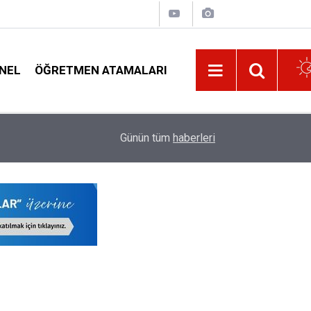
NEL
ÖĞRETMEN ATAMALARI
10:32
Öğretmenlerin E-sınav Görevleri ve Ödenecek Üc
Günün tüm
haberleri