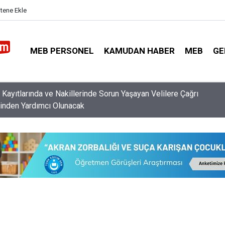
itene Ekle
MEB PERSONEL
KAMUDAN HABER
MEB
GE
a Yönetici Atama Başvuruları ve Münhal Müdür, Müdür Yardımcısı
rı