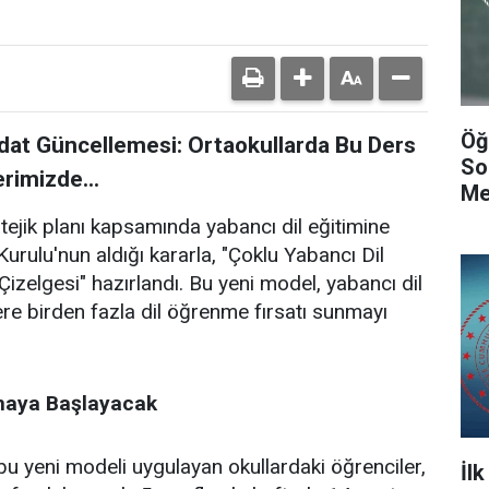
Öğ
edat Güncellemesi: Ortaokullarda Bu Ders
So
erimizde...
Me
tejik planı kapsamında yabancı dil eğitimine
Kurulu'nun aldığı kararla, "Çoklu Yabancı Dil
izelgesi" hazırlandı. Bu yeni model, yabancı dil
ere birden fazla dil öğrenme fırsatı sunmayı
maya Başlayacak
 bu yeni modeli uygulayan okullardaki öğrenciler,
İl