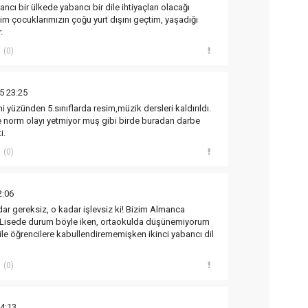
ncı bir ülkede yabancı bir dile ihtiyaçları olacağı
im çocuklarımızın çoğu yurt dışını geçtim, yaşadığı
.
(0)
5 23:25
mi yüzünden 5.sınıflarda resim,müzik dersleri kaldırıldı.
e norm olayı yetmiyor muş gibi birde buradan darbe
i.
(0)
2:06
dar gereksiz, o kadar işlevsiz ki! Bizim Almanca
or. Lisede durum böyle iken, ortaokulda düşünemiyorum
bile öğrencilere kabullendirememişken ikinci yabancı dil
(0)
4:13