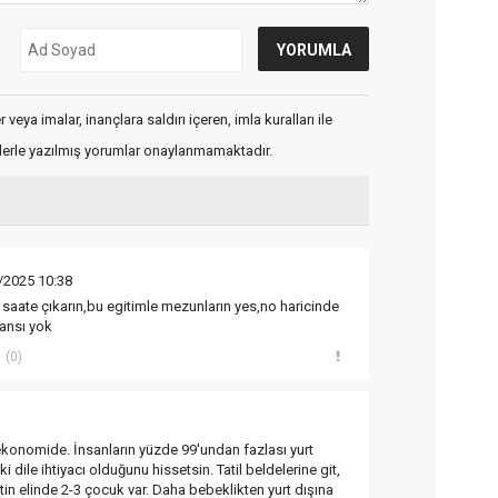
veya imalar, inançlara saldırı içeren, imla kuralları ile
flerle yazılmış yorumlar onaylanmamaktadır.
/2025 10:38
 saate çıkarın,bu egitimle mezunların yes,no haricinde
ansı yok
(0)
ekonomide. İnsanların yüzde 99'undan fazlası yurt
ki dile ihtiyacı olduğunu hissetsin. Tatil beldelerine git,
in elinde 2-3 çocuk var. Daha bebeklikten yurt dışına