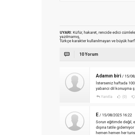
UYARI:
Küfür, hakaret, rencide edici cümleler 
yazılmamış,
Türkçe karakter kullanılmayan ve büyük har
10 Yorum
Adamın biri
/ 15/08
İsterseniz haftada 100
yabanci dil konuşma ş
Yanıtla
(0)
E
/ 15/08/2025 16:22
Sorun eğitimde değil, 
dışına tatile gidemiyor 
hemen hemen her turist