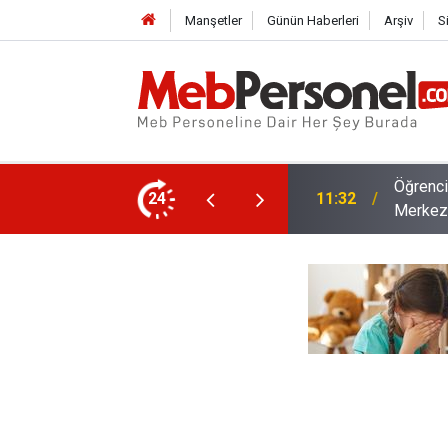
Manşetler
Günün Haberleri
Arşiv
S
inde Sorun Yaşayan Velilere Çağrı
İlk Def
24
10:57
Kadrola