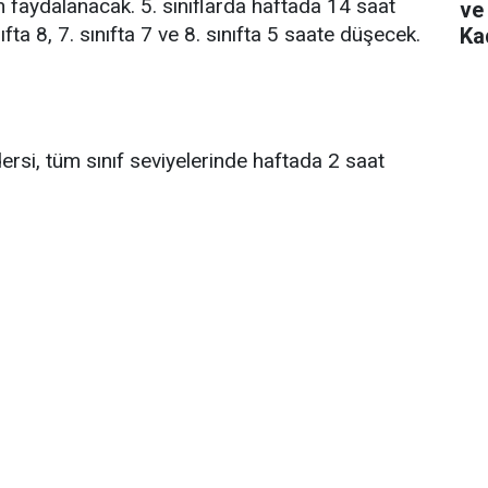
en faydalanacak. 5. sınıflarda haftada 14 saat
ve
nıfta 8, 7. sınıfta 7 ve 8. sınıfta 5 saate düşecek.
Ka
dersi, tüm sınıf seviyelerinde haftada 2 saat