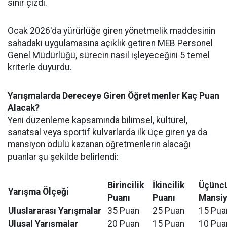
sınır çizdi.
Ocak 2026'da yürürlüğe giren yönetmelik maddesinin
sahadaki uygulamasına açıklık getiren MEB Personel
Genel Müdürlüğü, sürecin nasıl işleyeceğini 5 temel
kriterle duyurdu.
Yarışmalarda Dereceye Giren Öğretmenler Kaç Puan
Alacak?
Yeni düzenleme kapsamında bilimsel, kültürel,
sanatsal veya sportif kulvarlarda ilk üçe giren ya da
mansiyon ödülü kazanan öğretmenlerin alacağı
puanlar şu şekilde belirlendi:
Birincilik
İkincilik
Üçüncü
Yarışma Ölçeği
Puanı
Puanı
Mansiy
Uluslararası Yarışmalar
35 Puan
25 Puan
15 Pua
Ulusal Yarışmalar
20 Puan
15 Puan
10 Pua