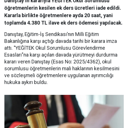
Danıştay’ın kararıyla YEĞİTEK Okul Sorumlusu
öğretmenlerin kesilen ek ders ücretleri iade edildi.
Kararla birlikte öğretmenlere ayda 20 saat, yani
toplamda 4.380 TL ilave ek ders ödemesi yapılacak.
Danıştay, Eğitim-İş Sendikası’nın Milli Eğitim
Bakanlığına karşı açtığı davada tarihi bir karara imza
attı. "YEĞİTEK Okul Sorumlusu Görevlendirme
Esasları"na karşı açılan davada yürütmeyi durdurma
kararı veren Danıştay (Esas No: 2025/4362), okul
sorumlusu öğretmenlerin mali haklarının kesilmesini
ve sözleşmeli öğretmenlere uygulanan ayrımcılığı
hukuka aykırı buldu.