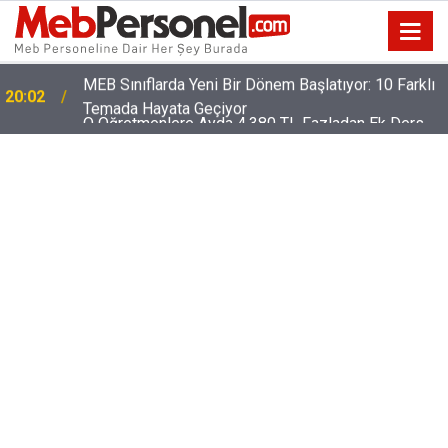
O Öğretmenlere Ayda 4.380 TL Fazladan Ek Ders
19:32
Ödenecek