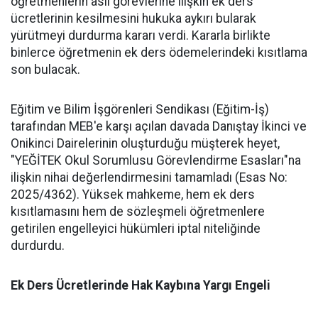
öğretmenlerin asli görevlerine ilişkin ek ders
ücretlerinin kesilmesini hukuka aykırı bularak
yürütmeyi durdurma kararı verdi. Kararla birlikte
binlerce öğretmenin ek ders ödemelerindeki kısıtlama
son bulacak.
​Eğitim ve Bilim İşgörenleri Sendikası (Eğitim-İş)
tarafından MEB'e karşı açılan davada Danıştay İkinci ve
Onikinci Dairelerinin oluşturduğu müşterek heyet,
"YEĞİTEK Okul Sorumlusu Görevlendirme Esasları"na
ilişkin nihai değerlendirmesini tamamladı (Esas No:
2025/4362). Yüksek mahkeme, hem ek ders
kısıtlamasını hem de sözleşmeli öğretmenlere
getirilen engelleyici hükümleri iptal niteliğinde
durdurdu.
​Ek Ders Ücretlerinde Hak Kaybına Yargı Engeli