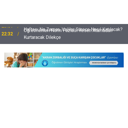
Öğretmenleri Norm Fazlası Resen Atamadan
22:32
Kurtaracak Dilekçe