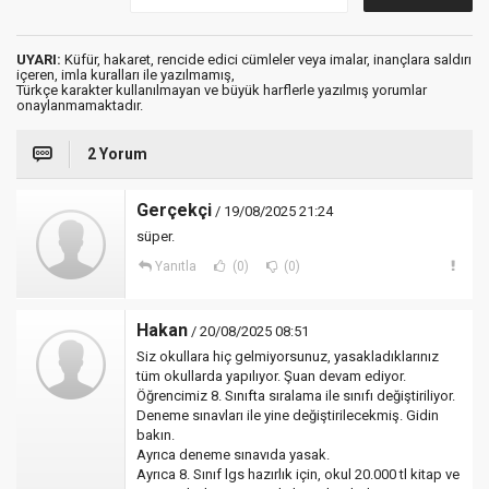
UYARI:
Küfür, hakaret, rencide edici cümleler veya imalar, inançlara saldırı
içeren, imla kuralları ile yazılmamış,
Türkçe karakter kullanılmayan ve büyük harflerle yazılmış yorumlar
onaylanmamaktadır.
2 Yorum
Gerçekçi
/ 19/08/2025 21:24
süper.
Yanıtla
(0)
(0)
Hakan
/ 20/08/2025 08:51
Siz okullara hiç gelmiyorsunuz, yasakladıklarınız
tüm okullarda yapılıyor. Şuan devam ediyor.
Öğrencimiz 8. Sınıfta sıralama ile sınıfı değiştiriliyor.
Deneme sınavları ile yine değiştirilecekmiş. Gidin
bakın.
Ayrıca deneme sınavıda yasak.
Ayrıca 8. Sınıf lgs hazırlık için, okul 20.000 tl kitap ve