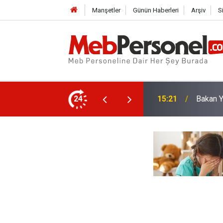
Manşetler
Günün Haberleri
Arşiv
S
enlere Kötü Haber!
24
14:38
Öğretme