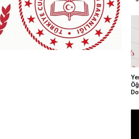
Ye
Öğ
Do
Li