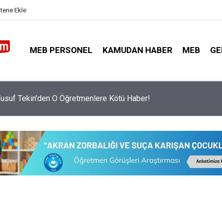
itene Ekle
MEB PERSONEL
KAMUDAN HABER
MEB
GE
nlerin İl Dışı Özür Grubu Tercih Ekranı Saat Kaçta Açılacak?