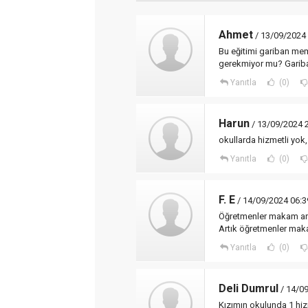
Ahmet
/ 13/09/2024
Bu eğitimi gariban memu
gerekmiyor mu? Gariba
Yanıtla
(0)
Harun
/ 13/09/2024 
okullarda hizmetli yok,
Yanıtla
(0)
F. E
/ 14/09/2024 06:3
Öğretmenler makam arab
Artık öğretmenler mak
Yanıtla
(0)
Deli Dumrul
/ 14/0
Kızımın okulunda 1 hizme