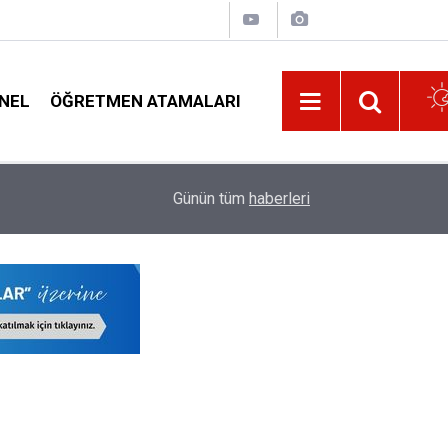
NEL
ÖĞRETMEN ATAMALARI
14:11
O Öğretmenlere 15 Ağustos'ta Ek Ödeme Yapıla
Günün tüm
haberleri