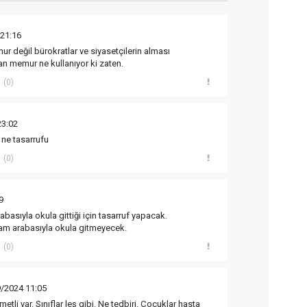
 21:16
r değil bürokratlar ve siyasetçilerin alması
n memur ne kullanıyor ki zaten.
(0)
23:02
 ne tasarrufu
(0)
9
asıyla okula gittiği için tasarruf yapacak.
am arabasıyla okula gitmeyecek.
(0)
9/2024 11:05
tli var. Sınıflar leş gibi. Ne tedbiri. Çocuklar hasta