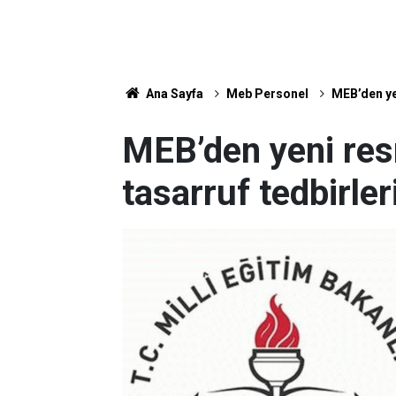
Ana Sayfa
Meb Personel
MEB’den ye
MEB’den yeni res
tasarruf tedbirle