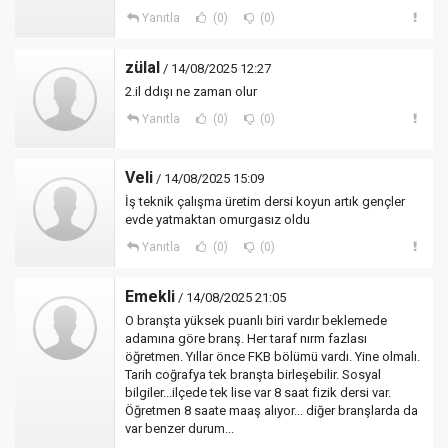
Yanıtla
(0)
(0)
zülal
/ 14/08/2025 12:27
2.il ddışı ne zaman olur
Yanıtla
(0)
(0)
Veli
/ 14/08/2025 15:09
İş teknik çalışma üretim dersi koyun artık gençler
evde yatmaktan omurgasız oldu
Yanıtla
(0)
(0)
Emekli
/ 14/08/2025 21:05
O branşta yüksek puanlı biri vardır beklemede
adamına göre branş. Her taraf nırm fazlası
öğretmen. Yıllar önce FKB bölümü vardı. Yine olmalı.
Tarih coğrafya tek branşta birleşebilir. Sosyal
bilgiler...ilçede tek lise var 8 saat fizik dersi var.
Öğretmen 8 saate maaş alıyor... diğer branşlarda da
var benzer durum...