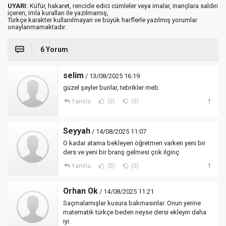
UYARI:
Küfür, hakaret, rencide edici cümleler veya imalar, inançlara saldırı
içeren, imla kuralları ile yazılmamış,
Türkçe karakter kullanılmayan ve büyük harflerle yazılmış yorumlar
onaylanmamaktadır.
6 Yorum
selim
/ 13/08/2025 16:19
güzel şeyler bunlar, tebrikler meb.
Yanıtla
(0)
(0)
Seyyah
/ 14/08/2025 11:07
O kadar atama bekleyen öğretmen varken yeni bir
ders ve yeni bir branş gelmesi çok ilginç
Yanıtla
(0)
(0)
Orhan Ok
/ 14/08/2025 11:21
Saçmalamışlar kusura bakmasınlar. Onun yerine
matematik türkçe beden neyse dersi ekleyin daha
iyi.