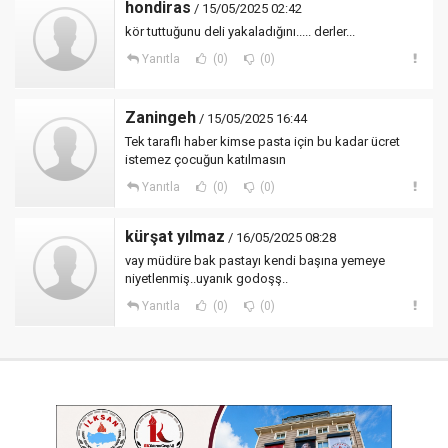
hondiras
/ 15/05/2025 02:42
kör tuttuğunu deli yakaladığını..... derler...
Yanıtla
(0)
(0)
Zaningeh
/ 15/05/2025 16:44
Tek taraflı haber kimse pasta için bu kadar ücret
istemez çocuğun katılmasın
Yanıtla
(0)
(0)
kürşat yılmaz
/ 16/05/2025 08:28
vay müdüre bak pastayı kendi başına yemeye
niyetlenmiş..uyanık godoşş..
Yanıtla
(0)
(0)