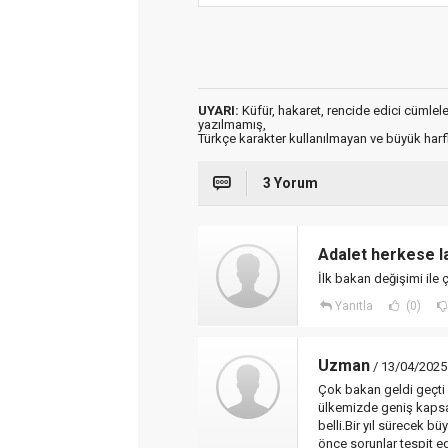
UYARI:
Küfür, hakaret, rencide edici cümleler 
yazılmamış,
Türkçe karakter kullanılmayan ve büyük har
3 Yorum
Adalet herkese l
İlk bakan değişimi ile ç
Yanıtla
(0)
Uzman
/ 13/04/2025
Çok bakan geldi geçti k
ülkemizde geniş kapsam
belli.Bir yıl sürecek b
önce sorunlar tespit ed