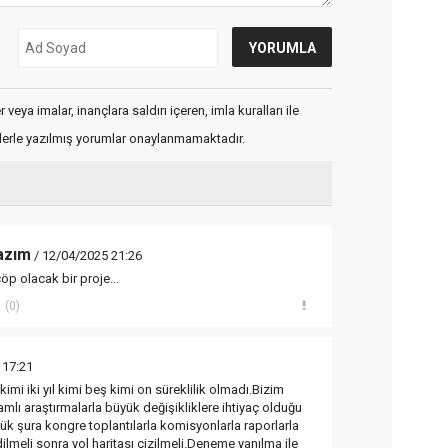
veya imalar, inançlara saldırı içeren, imla kuralları ile
flerle yazılmış yorumlar onaylanmamaktadır.
azım
/ 12/04/2025 21:26
öp olacak bir proje...
(0)
 17:21
imi iki yıl kimi beş kimi on süreklilik olmadı.Bizim
lı araştırmalarla büyük değişikliklere ihtiyaç olduğu
üyük şura kongre toplantılarla komisyonlarla raporlarla
ilmeli sonra yol haritası çizilmeli.Deneme yanılma ile