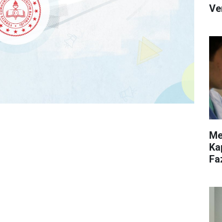
Ve
Me
Ka
Fa