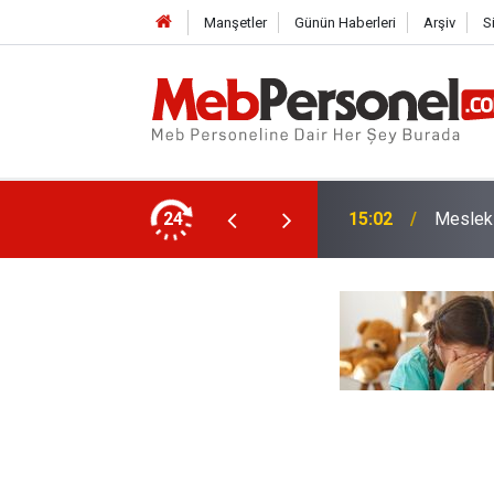
Manşetler
Günün Haberleri
Arşiv
S
apatılıyor! Öğretmenler Norm Fazlası Oldu
24
14:33
İlk Def