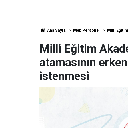
Ana Sayfa
Meb Personel
Milli Eğit
Milli Eğitim Akad
atamasının erke
istenmesi