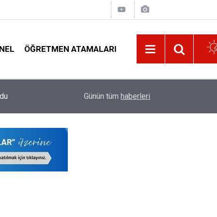
NEL
ÖĞRETMEN ATAMALARI
14:03
Bu Yıl En Fazla Norm Fazlası Olacak Öğretmenlik
Günün tüm
haberleri