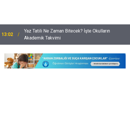
Okullarda CİMER Kıskacı: Öğretmenler Müdahale
12:32
Edemez Hale Geldi