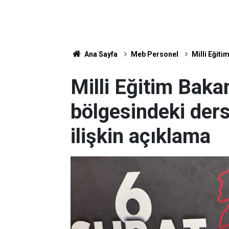
Ana Sayfa
Meb Personel
Milli Eğiti
Milli Eğitim Baka
bölgesindeki ders
ilişkin açıklama