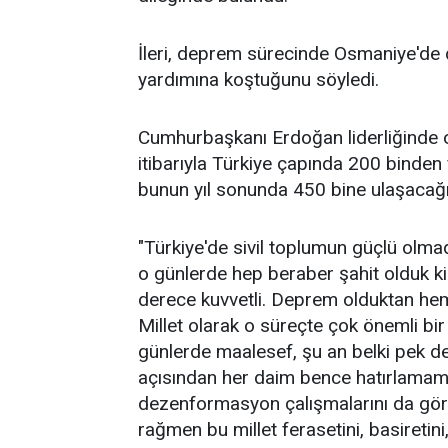
İleri, deprem sürecinde Osmaniye'de 
yardımına koştuğunu söyledi.
Cumhurbaşkanı Erdoğan liderliğinde 
itibarıyla Türkiye çapında 200 binden 
bunun yıl sonunda 450 bine ulaşacağını 
"Türkiye'de sivil toplumun güçlü olma
o günlerde hep beraber şahit olduk ki 
derece kuvvetli. Deprem olduktan hem
Millet olarak o süreçte çok önemli bi
günlerde maalesef, şu an belki pek d
açısından her daim bence hatırlamamı
dezenformasyon çalışmalarını da görd
rağmen bu millet ferasetini, basiretin