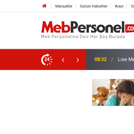
Manşetler
Günün Haberleri
Arşiv
S
Alımı İçin Başvurular Bugün Başlıyor
24
08:01
MEB Takv