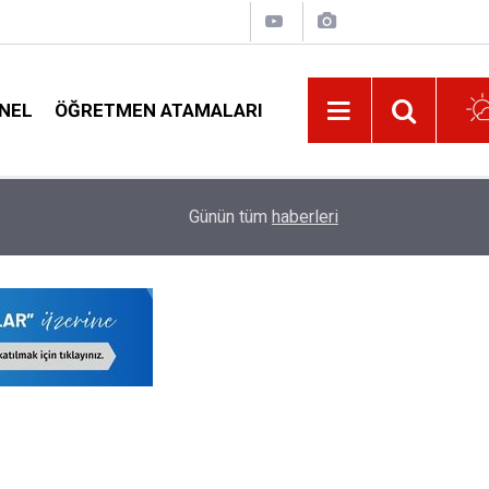
NEL
ÖĞRETMEN ATAMALARI
01:07
EGM Duyurdu 3250 Adet Polis Alımı Yapılacak
Günün tüm
haberleri