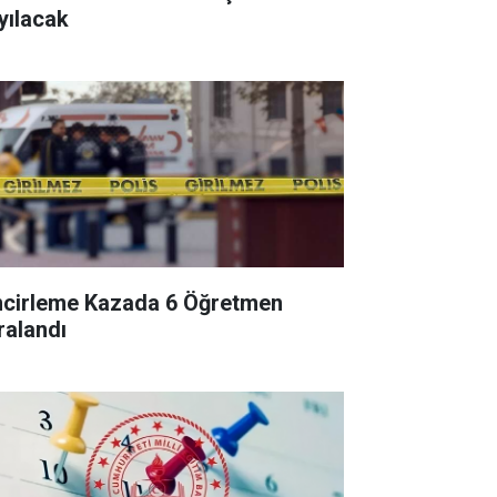
yılacak
ncirleme Kazada 6 Öğretmen
ralandı