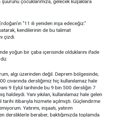
a şuurunu çocuklarımıza, gelecek kuşaklara
doğan'ın "11 ili yeniden inşa edeceğiz."
tarak, kendilerinin de bu talimat
ı çizdi.
nde yoğun bir çaba içerisinde olduklarını ifade
rdü:
um, algı üzerinden değil. Deprem bölgesinde,
00 civarında dersliğimiz hiç kullanılamaz hale
yani 9 Eylül tarihinde bu 9 bin 500 dersliğin 7
iş haldeydi. Yani yıkılan, kullanılamaz hale gelen
l tarihi itibarıyla hizmete açılmıştı. Güçlendirme
emiyorum. Yatırımı, inşaatı, yatırım
n dersliklerle beraber, baktığımızda toplamda