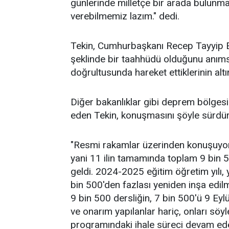
günlerinde milletçe bir arada bulunm
verebilmemiz lazım." dedi.
Tekin, Cumhurbaşkanı Recep Tayyip Er
şeklinde bir taahhüdü olduğunu anımsa
doğrultusunda hareket ettiklerinin altın
Diğer bakanlıklar gibi deprem bölgesi
eden Tekin, konuşmasını şöyle sürdü
"Resmi rakamlar üzerinden konuşuyor
yani 11 ilin tamamında toplam 9 bin 5
geldi. 2024-2025 eğitim öğretim yılı, 
bin 500'den fazlası yeniden inşa edilm
9 bin 500 dersliğin, 7 bin 500'ü 9 Eylü
ve onarım yapılanlar hariç, onları söyl
programındaki ihale süreci devam ede