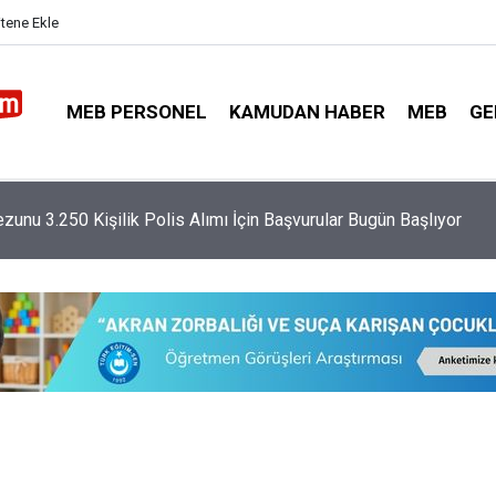
itene Ekle
MEB PERSONEL
KAMUDAN HABER
MEB
GE
imi Netleşti: 9 Günlük Tatiller ve Yarıyıl Tarihleri Belli Oldu