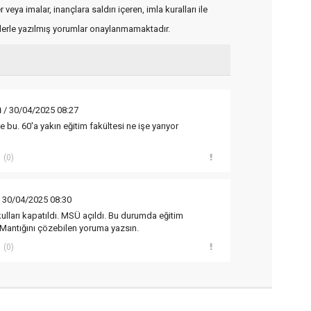
veya imalar, inançlara saldırı içeren, imla kuralları ile
flerle yazılmış yorumlar onaylanmamaktadır.
n
/ 30/04/2025 08:27
de bu. 60'a yakın eğitim fakültesi ne işe yarıyor
(0)
 30/04/2025 08:30
ulları kapatıldı. MSÜ açıldı. Bu durumda eğitim
. Mantığını çözebilen yoruma yazsın.
(0)