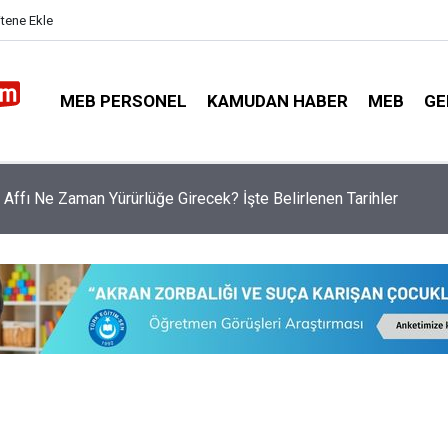
itene Ekle
MEB PERSONEL
KAMUDAN HABER
MEB
GE
y’dan Proje Okulu Öğretmenleri İçin Emsal Karar