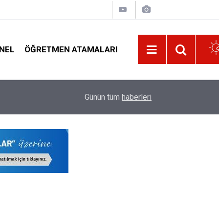
NEL
ÖĞRETMEN ATAMALARI
18:32
Salı Günü 81 İl Müdürü ve Bakan Tekin Şırnak'a G
Günün tüm
haberleri