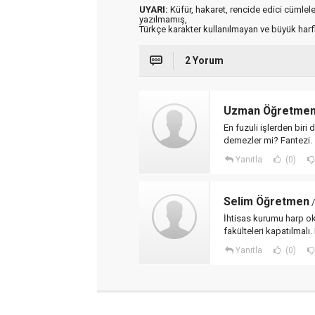
UYARI:
Küfür, hakaret, rencide edici cümleler 
yazılmamış,
Türkçe karakter kullanılmayan ve büyük har
2 Yorum
Uzman Öğretme
En fuzuli işlerden biri 
demezler mi? Fantezi.
Yanıtla
(0)
Selim Öğretmen
/
İhtisas kurumu harp ok
fakülteleri kapatılmalı
Yanıtla
(0)