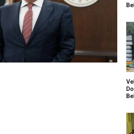
Bel
Ve
Do
Bel