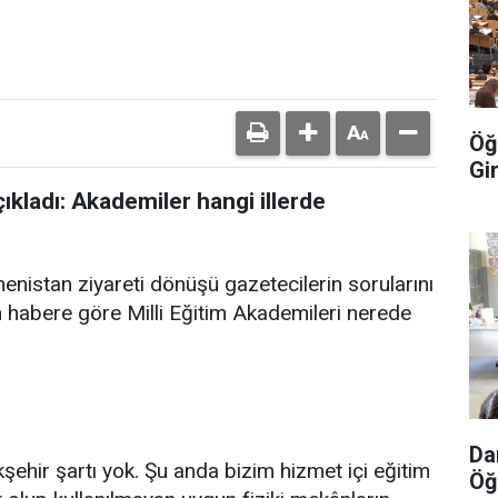
Öğ
Gi
çıkladı: Akademiler hangi illerde
enistan ziyareti dönüşü gazetecilerin sorularını
an habere göre Milli Eğitim Akademileri nerede
Da
kşehir şartı yok. Şu anda bizim hizmet içi eğitim
Öğ