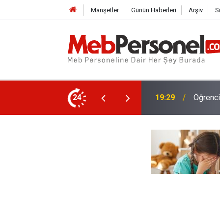
Manşetler
Günün Haberleri
Arşiv
S
Girecek? İşte Belirlenen Tarihler
24
19:03
Danışta