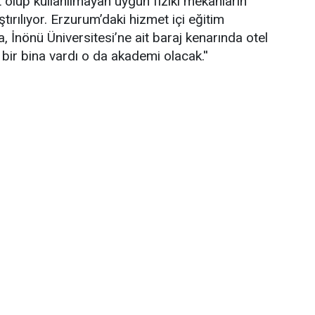
 olup kullanılmayan uygun fiziki mekânların
tırılıyor. Erzurum’daki hizmet içi eğitim
 İnönü Üniversitesi’ne ait baraj kenarında otel
bir bina vardı o da akademi olacak.''