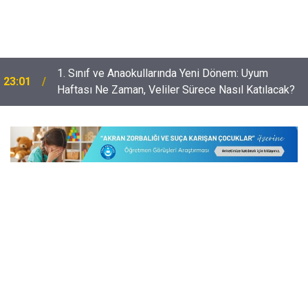
Öğretmenleri Norm Fazlası Resen Atamadan
22:32
Kurtaracak Dilekçe