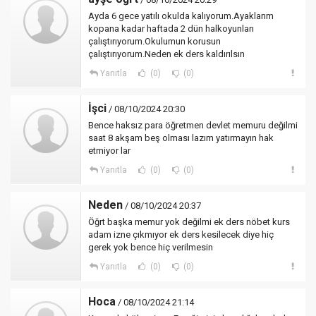
Ayda 6 gece yatılı okulda kalıyorum.Ayaklarım
kopana kadar haftada 2 dün halkoyunları
çalıştırıyorum.Okulumun korusun
çalıştırıyorum.Neden ek ders kaldırılsın
Yanıtla
(0)
(0)
İşci
/ 08/10/2024 20:30
Bence haksız para öğretmen devlet memuru değilmi
saat 8 akşam beş olması lazım yatırmayın hak
etmiyor lar
Yanıtla
(0)
(0)
Neden
/ 08/10/2024 20:37
Öğrt başka memur yok değilmi ek ders nöbet kurs
adam izne çıkmıyor ek ders kesilecek diye hiç
gerek yok bence hiç verilmesin
Yanıtla
(0)
(0)
Hoca
/ 08/10/2024 21:14