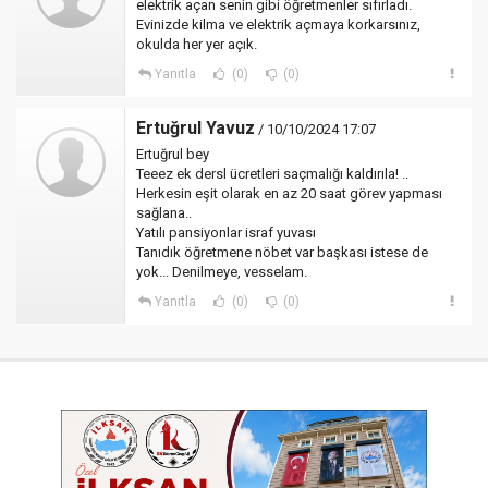
elektrik açan senin gibi öğretmenler sıfırladı.
Evinizde kilma ve elektrik açmaya korkarsınız,
okulda her yer açık.
Yanıtla
(0)
(0)
Ertuğrul Yavuz
/ 10/10/2024 17:07
Ertuğrul bey
Teeez ek dersl ücretleri saçmalığı kaldırıla! ..
Herkesin eşit olarak en az 20 saat görev yapması
sağlana..
Yatılı pansiyonlar israf yuvası
Tanıdık öğretmene nöbet var başkası istese de
yok... Denilmeye, vesselam.
Yanıtla
(0)
(0)