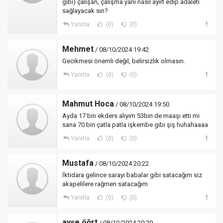
gibi) çalışan, çalışma yanı nasıl ayırt edip adaleti
sağlayacak sın?
Yanıtla
(0)
(0)
Mehmet
/ 08/10/2024 19:42
Gecikmesi önemli değil, belirsizlik olmasın.
Yanıtla
(0)
(0)
Mahmut Hoca
/ 08/10/2024 19:50
Ayda 17 bin ekders alıyım 53bin de maaşı etti mi
sana 70 bin çatla patla işkembe gibi şiş huhahaaaa
Yanıtla
(0)
(0)
Mustafa
/ 08/10/2024 20:22
İktidara gelince sarayı babalar gibi satacağım siz
akapelilere rağmen satacağım
Yanıtla
(0)
(0)
ayşe öğrt
/ 08/10/2024 20:29