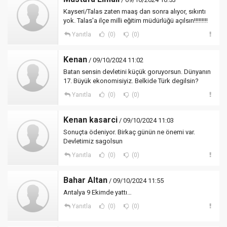
Kayseri/Talas zaten maaş dan sonra alıyor, sıkıntı
yok. Talas'a ilçe milli eğitim müdürlüğü açılsın!!!!!!!!!
Yanıtla
(0)
(0)
Kenan
/ 09/10/2024 11:02
Batan sensin devletini küçük goruyorsun. Dünyanın
17. Büyük ekonomisiyiz. Belkide Türk degilsin?
Yanıtla
(0)
(0)
Kenan kasarci
/ 09/10/2024 11:03
Sonuçta ödeniyor. Birkaç günün ne önemi var.
Devletimiz sagolsun
Yanıtla
(0)
(0)
Bahar Altan
/ 09/10/2024 11:55
Antalya 9 Ekimde yattı…
Yanıtla
(0)
(0)