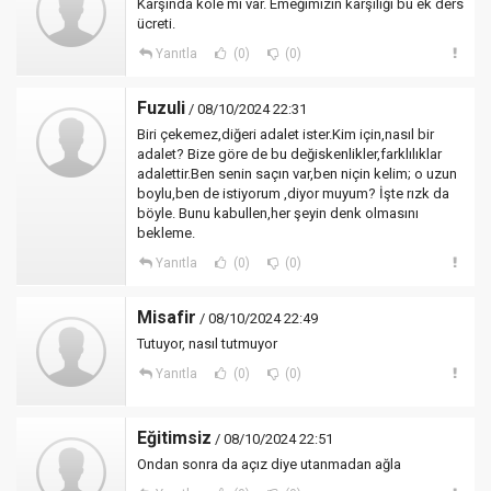
Karşında köle mi var. Emeğimizin karşılığı bu ek ders
ücreti.
Yanıtla
(0)
(0)
Fuzuli
/ 08/10/2024 22:31
Biri çekemez,diğeri adalet ister.Kim için,nasıl bir
adalet? Bize göre de bu değiskenlikler,farklılıklar
adalettir.Ben senin saçın var,ben niçin kelim; o uzun
boylu,ben de istiyorum ,diyor muyum? İşte rızk da
böyle. Bunu kabullen,her şeyin denk olmasını
bekleme.
Yanıtla
(0)
(0)
Misafir
/ 08/10/2024 22:49
Tutuyor, nasıl tutmuyor
Yanıtla
(0)
(0)
Eğitimsiz
/ 08/10/2024 22:51
Ondan sonra da açız diye utanmadan ağla