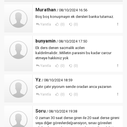
Murathan
/ 08/10/2024 16:56
Boş boş konuşmayın ek dersleri banka tutamaz.
Yanıtla
(0)
(0)
bunyamin
/ 08/10/2024 17:50
Ek ders denen sacmalik acilen
kaldirilmalidir...Milletin parasini bu kadar carcur
etmeye hakkiniz yok
Yanıtla
(0)
(0)
Yz
/ 08/10/2024 18:59
Çatır çatır yiyorum sende oradan anca yazarsın
Yanıtla
(0)
(0)
Soru
/ 08/10/2024 19:38
O zaman 30 saat derse giren ile 20 saat derse gireni
veya diğer görevlerde(pansiyon, sınav görevleri