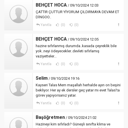
BEHÇET HOCA
/ 09/10/2024 12:03
ÇATTIR ÇUTTUR YİYORUM ÇILDIRMAYA DEVAM ET
DİNGOO..
Yanıtla
(0)
(0)
BEHÇET HOCA
/ 09/10/2024 12:05
hazine sıfırlanmış durumda..kasada çeyreklik bile
yok..neyi ödeyecekler..devleti sıfırlamış
vaziyetteler...
Yanıtla
(0)
(0)
Selim
/ 09/10/2024 19:16
Kayseri Talas Mem maşallah herhalde ayın on beşini
bekliyor. Her ay ek dersler geç yatar mı evet Talas’ta
görev yapıyorsanız yatar.
Yanıtla
(0)
(0)
Başöğretmen
/ 09/10/2024 21:02
Hazineyi kim sıfırladı? Güneşli sınıfta klima ve