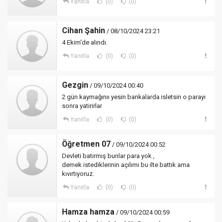
Yanıtla
(0)
(0)
Cihan Şahin
/ 08/10/2024 23:21
4 Ekim'de alındı.
Yanıtla
(0)
(0)
Gezgin
/ 09/10/2024 00:40
2 gün kaymağınıı yesin bankalarda isletsin o parayı
sonra yatirirlar
Yanıtla
(0)
(0)
Öğretmen 07
/ 09/10/2024 00:52
Devleti batırmış bunlar para yok ,
demek istediklerinin açılımı bu ilte battık ama
kıvırtıyoruz.
Yanıtla
(0)
(0)
Hamza hamza
/ 09/10/2024 00:59