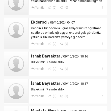
Yalan haber biz 6 da aldık. Pazar olmasına rağmen
Yanıtla
(0)
(0)
Ekdersci
/ 09/10/2024 04:07
Kendiniz bir cocukla uğraşamıyorsunuz öğretmen
saatlerce onlarla uğraşıyor ekdersi çok gördünüz
yatsın sizin inadınıza yemeye gidecem
Yanıtla
(0)
(0)
İshak Bayraktar
/ 09/10/2024 10:16
Biz ekimin 7 sinde aldık
Yanıtla
(0)
(0)
İshak Bayraktar
/ 09/10/2024 10:17
Biz ekimin 7 sinde aldık
Yanıtla
(0)
(0)
Mustafa Elmalı
/ 09/10/2024 10:53