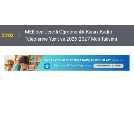
Öğretmenlerin Özür Grubu İller Arası Muhtemel İl
22:32
Emri Atama Tarihleri