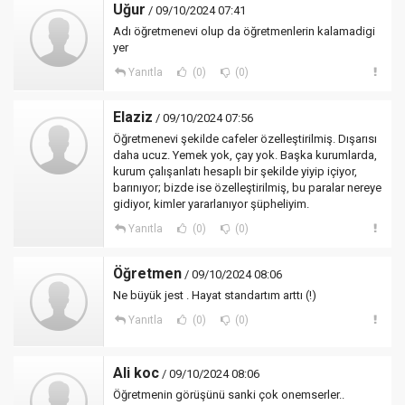
Uğur
/ 09/10/2024 07:41
Adı öğretmenevi olup da öğretmenlerin kalamadigi
yer
Yanıtla
(0)
(0)
Elaziz
/ 09/10/2024 07:56
Öğretmenevi şekilde cafeler özelleştirilmiş. Dışarısı
daha ucuz. Yemek yok, çay yok. Başka kurumlarda,
kurum çalışanlatı hesaplı bir şekilde yiyip içiyor,
barınıyor; bizde ise özelleştirilmiş, bu paralar nereye
gidiyor, kimler yararlanıyor şüpheliyim.
Yanıtla
(0)
(0)
Öğretmen
/ 09/10/2024 08:06
Ne büyük jest . Hayat standartım arttı (!)
Yanıtla
(0)
(0)
Ali koc
/ 09/10/2024 08:06
Öğretmenin görüşünü sanki çok onemserler..