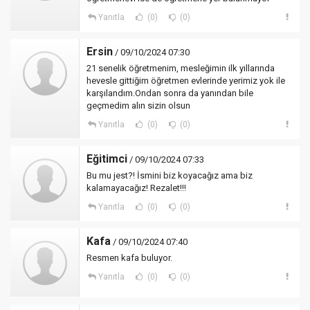
Yanıtla
(0)
(0)
Ersin
/ 09/10/2024 07:30
21 senelik öğretmenim, mesleğimin ilk yıllarında
hevesle gittiğim öğretmen evlerinde yerimiz yok ile
karşılandım.Ondan sonra da yanından bile
geçmedim alın sizin olsun
Yanıtla
(0)
(0)
Eğitimci
/ 09/10/2024 07:33
Bu mu jest?! İsmini biz koyacağız ama biz
kalamayacağız! Rezalet!!!
Yanıtla
(0)
(0)
Kafa
/ 09/10/2024 07:40
Resmen kafa buluyor.
Yanıtla
(0)
(0)