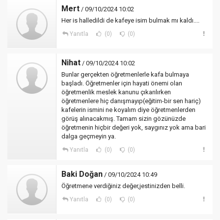
Mert
/ 09/10/2024 10:02
Her is halledildi de kafeye isim bulmak mı kaldı....
Yanıtla
(0)
(0)
Nihat
/ 09/10/2024 10:02
Bunlar gerçekten öğretmenlerle kafa bulmaya
başladı. Öğretmenler için hayati önemi olan
öğretmenlik meslek kanunu çıkarılırken
öğretmenlere hiç danışmayıp(eğitim-bir sen hariç)
kafelerin ismini ne koyalım diye öğretmenlerden
görüş alınacakmış. Tamam sizin gözünüzde
öğretmenin hiçbir değeri yok, saygınız yok ama bari
dalga geçmeyin ya.
Yanıtla
(0)
(0)
Baki Doğan
/ 09/10/2024 10:49
Öğretmene verdiğiniz değer,jestinizden belli.
Yanıtla
(0)
(0)