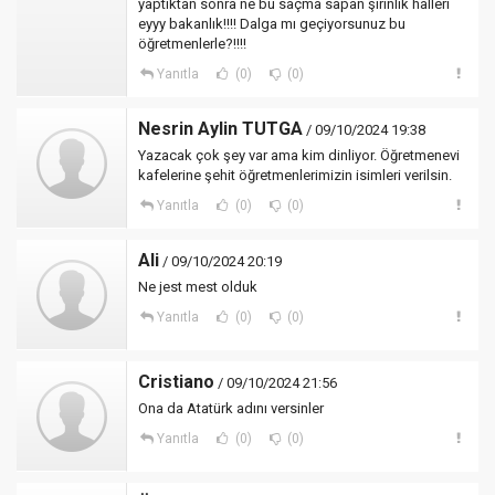
yaptıktan sonra ne bu saçma sapan şirinlik halleri
eyyy bakanlık!!!! Dalga mı geçiyorsunuz bu
öğretmenlerle?!!!!
Yanıtla
(0)
(0)
Nesrin Aylin TUTGA
/ 09/10/2024 19:38
Yazacak çok şey var ama kim dinliyor. Öğretmenevi
kafelerine şehit öğretmenlerimizin isimleri verilsin.
Yanıtla
(0)
(0)
Ali
/ 09/10/2024 20:19
Ne jest mest olduk
Yanıtla
(0)
(0)
Cristiano
/ 09/10/2024 21:56
Ona da Atatürk adını versinler
Yanıtla
(0)
(0)