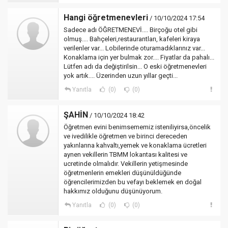
Hangi öğretmenevleri
/ 10/10/2024 17:54
Sadece adı ÖĞRETMENEVİ.... Birçoğu otel gibi
olmuş.... Bahçeleri,restaurantları, kafeleri kiraya
verilenler var... Lobilerinde oturamadıklarınız var...
Konaklama için yer bulmak zor.... Fiyatlar da pahalı...
Lütfen adı da değiştirilsin... O eski öğretmenevleri
yok artık.... Üzerinden uzun yıllar geçti...
Yanıtla
(0)
(0)
ŞAHİN
/ 10/10/2024 18:42
Öğretmen evini benimsememiz isteniliyirsa,öncelik
ve ivedilikle öğretmen ve birinci dereceden
yakınlarına kahvaltı,yemek ve konaklama ücretleri
aynen vekillerin TBMM lokantası kalitesi ve
ucretinde olmalıdır. Vekillerin yetişmesinde
öğretmenlerin emekleri düşünüldüğünde
öğrencilerimizden bu vefayı beklemek en doğal
hakkımız olduğunu düşünüyorum.
Yanıtla
(0)
(0)