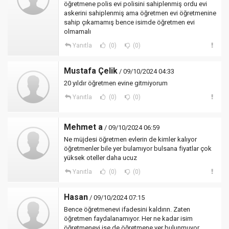
öğretmene polis evi polisini sahiplenmiş ordu evi
askerini sahiplenmiş ama öğretmen evi öğretmenine
sahip çıkamamış bence isimde öğretmen evi
olmamalı
Yanıtla
(0)
(0)
Mustafa Çelik
/ 09/10/2024 04:33
20 yıldır öğretmen evine gitmiyorum
Yanıtla
(0)
(0)
Mehmet a
/ 09/10/2024 06:59
Ne müjdesi öğretmen evlerin de kimler kalıyor
öğretmenler bile yer bulamıyor bulsana fiyatlar çok
yüksek oteller daha ucuz
Yanıtla
(0)
(0)
Hasan
/ 09/10/2024 07:15
Bence öğretmenevi ifadesini kaldırın. Zaten
öğretmen faydalanamıyor. Her ne kadar isim
öğretmenevi ise de öğretmene yer bulunmuyor