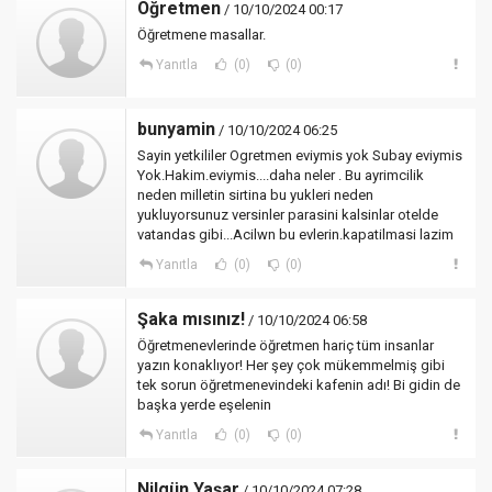
Öğretmen
/ 10/10/2024 00:17
Öğretmene masallar.
Yanıtla
(0)
(0)
bunyamin
/ 10/10/2024 06:25
Sayin yetkililer Ogretmen eviymis yok Subay eviymis
Yok.Hakim.eviymis....daha neler . Bu ayrimcilik
neden milletin sirtina bu yukleri neden
yukluyorsunuz versinler parasini kalsinlar otelde
vatandas gibi...Acilwn bu evlerin.kapatilmasi lazim
Yanıtla
(0)
(0)
Şaka mısınız!
/ 10/10/2024 06:58
Öğretmenevlerinde öğretmen hariç tüm insanlar
yazın konaklıyor! Her şey çok mükemmelmiş gibi
tek sorun öğretmenevindeki kafenin adı! Bi gidin de
başka yerde eşelenin
Yanıtla
(0)
(0)
Nilgün Yaşar
/ 10/10/2024 07:28