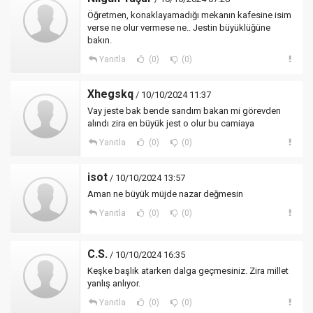
Öğretmen, konaklayamadığı mekanın kafesine isim
verse ne olur vermese ne.. Jestin büyüklüğüne
bakın.
Yanıtla
(0)
(0)
Xhegskq
/ 10/10/2024 11:37
Vay jeste bak bende sandım bakan mi görevden
alındı zira en büyük jest o olur bu camiaya
Yanıtla
(0)
(0)
isot
/ 10/10/2024 13:57
Aman ne büyük müjde nazar değmesin
Yanıtla
(0)
(0)
C.S.
/ 10/10/2024 16:35
Keşke başlık atarken dalga geçmesiniz. Zira millet
yanlış anlıyor.
Yanıtla
(0)
(0)