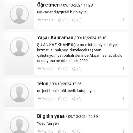
Öğretmen
/ 09/10/2024 11:28
Ne kadar duygusal bir olay !!!
Yanıtla
(0)
(0)
Yaşar Kahraman
/ 09/10/2024 12:10
ŞU AN KAZIKHANE öğretmen istenmiyen bir yer
hizmet laubali,neyi düzelecek taşoran
çalıştırıyor,fiyat pahalı denince Akşam sanat okulu
senaryosu ne düzelecek ????
Yanıtla
(0)
(0)
tekin
/ 09/10/2024 12:26
ne jest başlık çöl içerik kutup ayısı
Yanıtla
(0)
(0)
Bi gidin yaaa
/ 09/10/2024 12:39
Yusuf'un yeri
Yanıtla
(0)
(0)