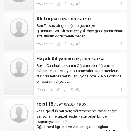
Yanıtla
(0)
(0)
Ali Turpcu
/ 09/10/2024 16:13
Ben Tarsus bir günlüğüne gezmeye
gitmiştim.Görevli beni yer yok diye gece yarısı dışarı
attı.Buyrun öğretmenin değeri
Yanıtla
(0)
(0)
Hayati Adıyaman
/ 09/10/2024 16:49
Sayın Cumhurbaşkanım Öğretmenler öğretmen
evlerinde kalacak yer bulamıyorlar. Öğretmenlerin
dışında herkes yer bulabiliyor. Öncelikle bu konuda
bir çözüm istiyoruz.
Yanıtla
(0)
(0)
reis118
/ 09/10/2024 19:05
Yaaa gördün mü sen; öğretmene ne kadar değer
veriyorlar ne güzel jestler yapıyorlar! Bir de
beğemiyorsunuz!!!
Öğretmeni öğrenci ve velisine şamar oğlanı