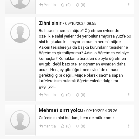
Yanıtla
(0)
(0)
Zihni sinir
/ 09/10/2024 08:55
Bu haberin neresi müjde? Öğretmen evlerinde
özellikle sahil yerlerinde yer bulunamıyorsa yüzfe 50
sini başkaları kullanıyorsa bunun neresi müjde..
Askeri tesislere ya da başka kurumların tesislerine
öğretmen girebiliyor mu? Adını o öğretmen evi niye
komuşlar? Konaklama ücretleri de öyle öğretmen
evi gibi değil bazı oteller öğretmen eviniden daha
ucuz.. Her şey gibi öğretmen evleri de olması
gerektiği gibi değil.. Müjde olarak sacma sapan
kafelere isim bularak öğretmenlerle dalga mı
geçiliyor..
Yanıtla
(0)
(0)
Mehmet sırrı yolcu
/ 09/10/2024 09:26
Cafenin ismini buldum, hem de mükemmel..
Yanıtla
(0)
(0)