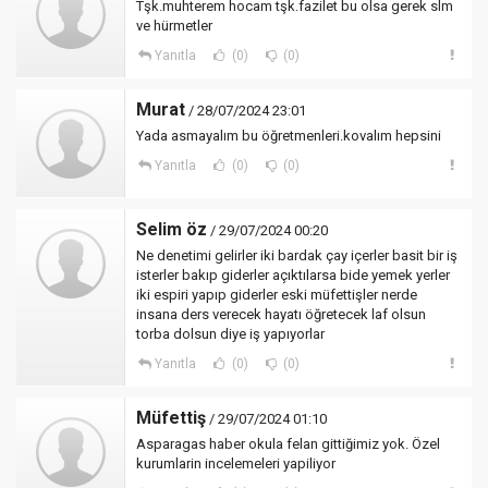
Tşk.muhterem hocam tşk.fazilet bu olsa gerek slm
ve hürmetler
Yanıtla
(0)
(0)
Murat
/ 28/07/2024 23:01
Yada asmayalım bu öğretmenleri.kovalım hepsini
Yanıtla
(0)
(0)
Selim öz
/ 29/07/2024 00:20
Ne denetimi gelirler iki bardak çay içerler basit bir iş
isterler bakıp giderler açıktılarsa bide yemek yerler
iki espiri yapıp giderler eski müfettişler nerde
insana ders verecek hayatı öğretecek laf olsun
torba dolsun diye iş yapıyorlar
Yanıtla
(0)
(0)
Müfettiş
/ 29/07/2024 01:10
Asparagas haber okula felan gittiğimiz yok. Özel
kurumlarin incelemeleri yapiliyor