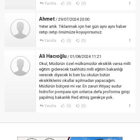
Yanıtla
(0)
(0)
Ahmet
/ 29/07/2024 20:00
Yeter artık. Tıklanmak için her gün aynı aynı haber
ısıtıp ısıtıp önümüze koyuyorsunuz.
Yanıtla
(0)
(0)
Ali Hacıoğlu
/ 01/08/2024 11:21
Okul, Müdürün özel mülkümüdür eksiklik varsa milli
eğitim giderecek taahhütü milli eğitim bakanlığı
verecek diyecek ki ben bu okulun bütün
eksikliklerini okullar açılmadan yapacağım.
Müdürün bütçesi mi var. En zaruri ihtiyaç sudur
hidrofor pompası için onlarca defa proforma girişi
yapılmış bakanlık Red etmiş gerekçe yok.
Yanıtla
(0)
(0)