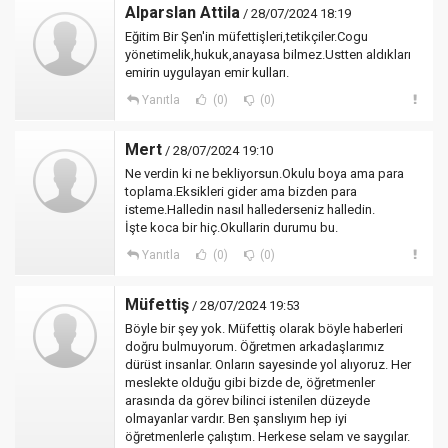
Alparslan Attila
/ 28/07/2024 18:19
Eğitim Bir Şen'in müfettişleri,tetikçiler.Cogu
yönetimelik,hukuk,anayasa bilmez.Ustten aldıkları
emirin uygulayan emir kulları.
Yanıtla
(0)
(0)
Mert
/ 28/07/2024 19:10
Ne verdin ki ne bekliyorsun.Okulu boya ama para
toplama.Eksikleri gider ama bizden para
isteme.Halledin nasıl hallederseniz halledin.
İşte koca bir hiç.Okullarin durumu bu.
Yanıtla
(0)
(0)
Müfettiş
/ 28/07/2024 19:53
Böyle bir şey yok. Müfettiş olarak böyle haberleri
doğru bulmuyorum. Öğretmen arkadaşlarımız
dürüst insanlar. Onların sayesinde yol alıyoruz. Her
meslekte olduğu gibi bizde de, öğretmenler
arasında da görev bilinci istenilen düzeyde
olmayanlar vardır. Ben şanslıyım hep iyi
öğretmenlerle çalıştım. Herkese selam ve saygılar.