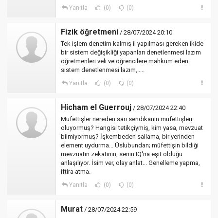
Yanıtla
(0)
(0)
Fizik öğretmeni
/ 28/07/2024 20:10
Tek işlem denetim kalmış il yapılması gereken ikide
bir sistem değişikliği yapanları denetlenmesi lazım
öğretmenleri veli ve öğrencilere mahkum eden
sistem denetlenmesi lazım,.....
Yanıtla
(0)
(0)
Hicham el Guerrouj
/ 28/07/2024 22:40
Müfettişler nereden sarı sendikanın müfettişleri
oluyormuş? Hangisi tetikçiymiş, kim yasa, mevzuat
bilmiyormuş? İşkembeden sallama, bir yerinden
element uydurma... Üslubundan; müfettişin bildiği
mevzuatın zekatının, senin IQ'na eşit olduğu
anlaşılıyor. İsim ver, olay anlat... Genelleme yapma,
iftira atma.
Yanıtla
(0)
(0)
Murat
/ 28/07/2024 22:59