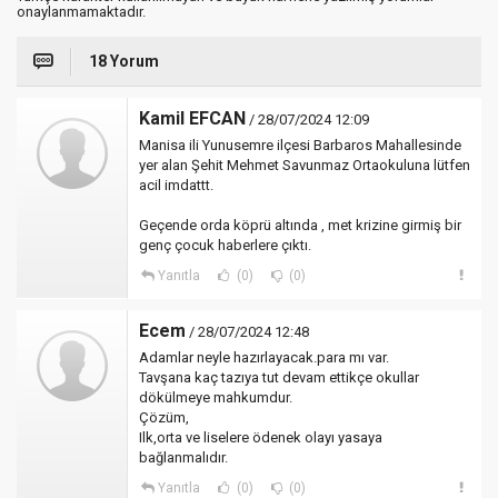
onaylanmamaktadır.
18 Yorum
Kamil EFCAN
/ 28/07/2024 12:09
Manisa ili Yunusemre ilçesi Barbaros Mahallesinde
yer alan Şehit Mehmet Savunmaz Ortaokuluna lütfen
acil imdattt.
Geçende orda köprü altında , met krizine girmiş bir
genç çocuk haberlere çıktı.
Yanıtla
(0)
(0)
Ecem
/ 28/07/2024 12:48
Adamlar neyle hazırlayacak.para mı var.
Tavşana kaç tazıya tut devam ettikçe okullar
dökülmeye mahkumdur.
Çözüm,
Ilk,orta ve liselere ödenek olayı yasaya
bağlanmalıdır.
Yanıtla
(0)
(0)