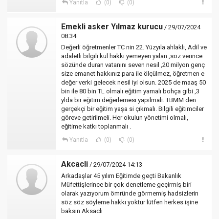
Yanıtla
(0)
(0)
Emekli asker Yılmaz kurucu
/ 29/07/2024
08:34
Değerli öğretmenler TC nin 22. Yüzyıla ahlaklı, Adil ve
adaletli bilgili kul hakkı yemeyen yalan ,söz verince
sözünde duran vatanını seven nesil ,20 milyon genç
size emanet hakkınız para ile ölçülmez, öğretmen e
değer verki gelecek nesil iyi olsun. 2025 de maaş 50
bin ile 80 bin TL olmalı eğitim yamalı bohça gibi ,3
ylda bir eğitim değerlemesi yapılmalı. TBMM den
gerçekçi bir eğitim yaşa si çıkmalı. Bilgili eğitimciler
göreve getirilmeli. Her okulun yönetimi olmalı,
eğitime katkı toplanmalı .
Yanıtla
(0)
(0)
Akcacli
/ 29/07/2024 14:13
Arkadaşlar 45 yılım Eğitimde geçti Bakanlık
Müfettişlerince bir çok denetleme geçirmiş biri
olarak yazıyorum ömründe görmemiş hadsizlerin
söz söz söyleme hakkı yoktur lütfen herkes işine
baksın Aksacli