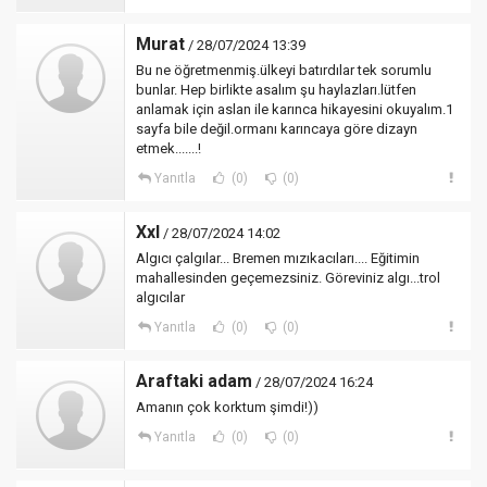
Murat
/ 28/07/2024 13:39
Bu ne öğretmenmiş.ülkeyi batırdılar tek sorumlu
bunlar. Hep birlikte asalım şu haylazları.lütfen
anlamak için aslan ile karınca hikayesini okuyalım.1
sayfa bile değil.ormanı karıncaya göre dizayn
etmek.......!
Yanıtla
(0)
(0)
Xxl
/ 28/07/2024 14:02
Algıcı çalgılar... Bremen mızıkacıları.... Eğitimin
mahallesinden geçemezsiniz. Göreviniz algı...trol
algıcılar
Yanıtla
(0)
(0)
Araftaki adam
/ 28/07/2024 16:24
Amanın çok korktum şimdi!))
Yanıtla
(0)
(0)