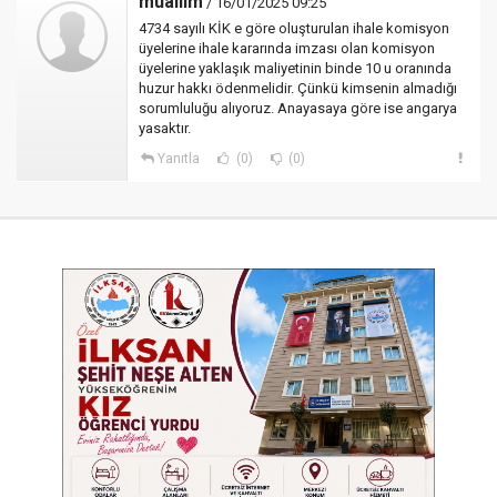
muallim
/ 16/01/2025 09:25
4734 sayılı KİK e göre oluşturulan ihale komisyon
üyelerine ihale kararında imzası olan komisyon
üyelerine yaklaşık maliyetinin binde 10 u oranında
huzur hakkı ödenmelidir. Çünkü kimsenin almadığı
sorumluluğu alıyoruz. Anayasaya göre ise angarya
yasaktır.
Yanıtla
(0)
(0)