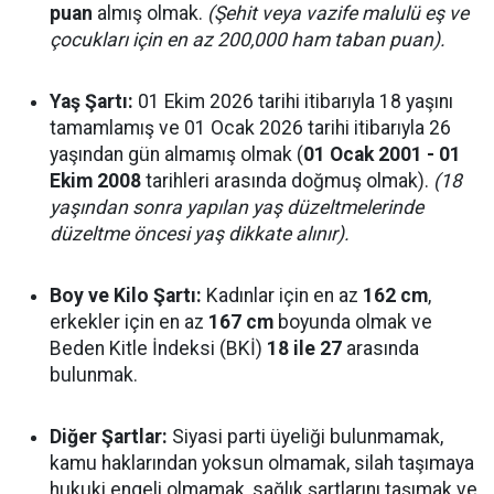
puan
almış olmak.
(Şehit veya vazife malulü eş ve
çocukları için en az 200,000 ham taban puan).
Yaş Şartı:
01 Ekim 2026 tarihi itibarıyla 18 yaşını
tamamlamış ve 01 Ocak 2026 tarihi itibarıyla 26
yaşından gün almamış olmak (
01 Ocak 2001 - 01
Ekim 2008
tarihleri arasında doğmuş olmak).
(18
yaşından sonra yapılan yaş düzeltmelerinde
düzeltme öncesi yaş dikkate alınır).
Boy ve Kilo Şartı:
Kadınlar için en az
162 cm
,
erkekler için en az
167 cm
boyunda olmak ve
Beden Kitle İndeksi (BKİ)
18 ile 27
arasında
bulunmak.
Diğer Şartlar:
Siyasi parti üyeliği bulunmamak,
kamu haklarından yoksun olmamak, silah taşımaya
hukuki engeli olmamak, sağlık şartlarını taşımak ve