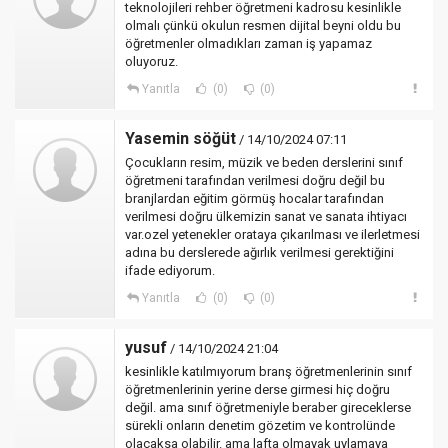
teknolojileri rehber öğretmeni kadrosu kesinlikle
olmalı çünkü okulun resmen dijital beyni oldu bu
öğretmenler olmadıkları zaman iş yapamaz
oluyoruz.
Yanıtla
(0)
(0)
Yasemin söğüt
/ 14/10/2024 07:11
Çocukların resim, müzik ve beden derslerini sınıf
öğretmeni tarafından verilmesi doğru değil bu
branjlardan eğitim görmüş hocalar tarafından
verilmesi doğru ülkemizin sanat ve sanata ihtiyacı
var.ozel yetenekler orataya çıkarılması ve ilerletmesi
adına bu derslerede ağırlık verilmesi gerektiğini
ifade ediyorum.
Yanıtla
(0)
(0)
yusuf
/ 14/10/2024 21:04
kesinlikle katılmıyorum branş öğretmenlerinin sınıf
öğretmenlerinin yerine derse girmesi hiç doğru
değil. ama sınıf öğretmeniyle beraber gireceklerse
sürekli onların denetim gözetim ve kontrolünde
olacaksa olabilir. ama lafta olmayak uylamaya