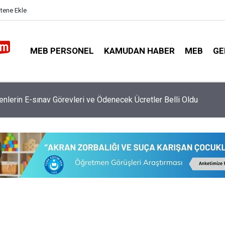
itene Ekle
MEB PERSONEL
KAMUDAN HABER
MEB
GE
retmen Atamasında Kaç Bin Kontenjan Verilecek?