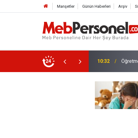
Manşetler
Günün Haberleri
Arşiv
S
 ve Ödenecek Ücretler Belli Oldu
24
10:02
Yeni Öğ