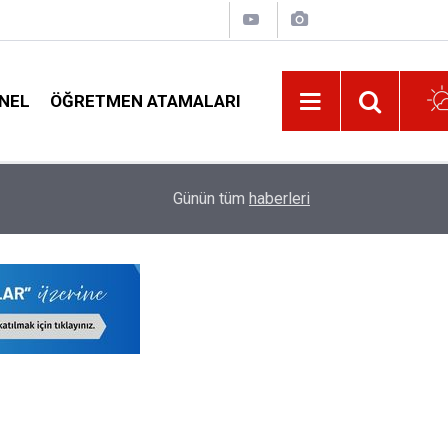
NEL
ÖĞRETMEN ATAMALARI
09:32
O İşlem Yapılmazsa Öğretmenlerin Özür Grubu Te
Günün tüm
haberleri