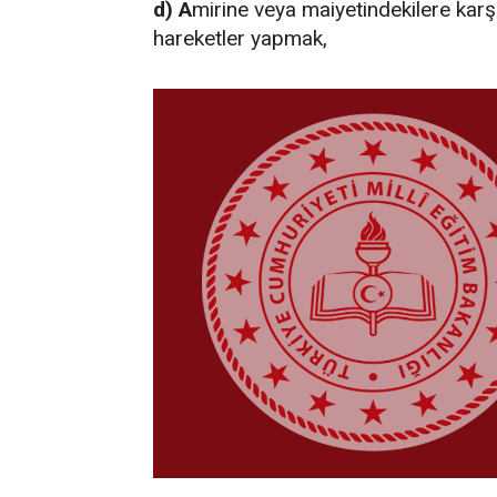
d) A
mirine veya maiyetindekilere karşı
hareketler yapmak,