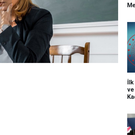
Me
İl
ve
Ka