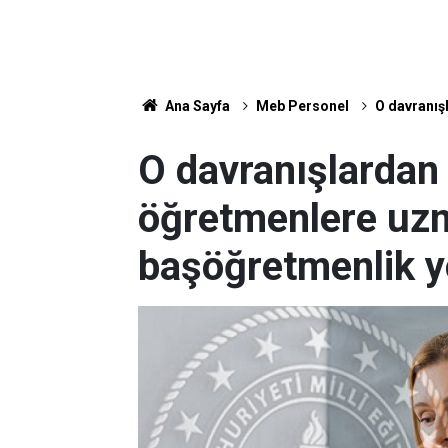
Ana Sayfa
Meb Personel
O davranış
O davranışlardan
öğretmenlere uz
başöğretmenlik y