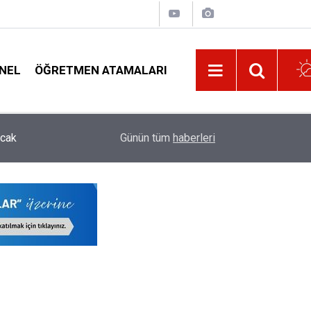
NEL
ÖĞRETMEN ATAMALARI
08:32
Lise Mezunu 3.250 Kişilik Polis Alımı İçin Başv
Günün tüm
haberleri