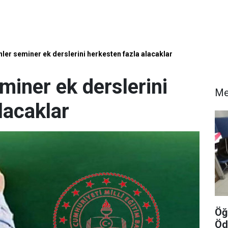
ler seminer ek derslerini herkesten fazla alacaklar
miner ek derslerini
Me
lacaklar
Öğ
Öd