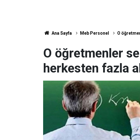
Ana Sayfa
Meb Personel
O öğretmen
O öğretmenler se
herkesten fazla a