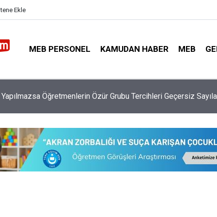
itene Ekle
MEB PERSONEL
KAMUDAN HABER
MEB
GE
eme Kazada 6 Öğretmen Yaralandı