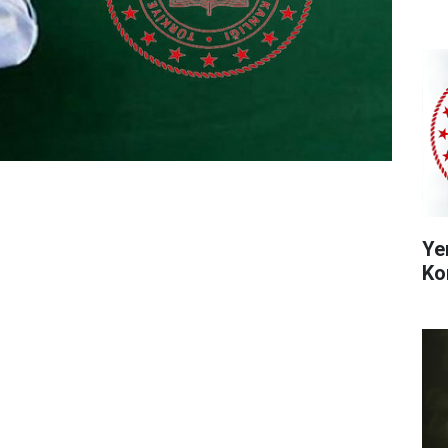
Ye
Ko