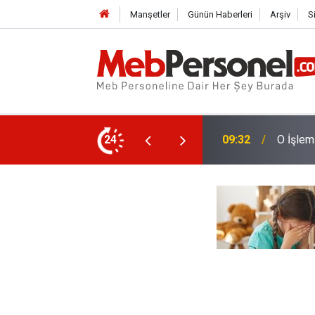
Manşetler
Günün Haberleri
Arşiv
S
in Özür Grubu Tercihleri Geçersiz Sayılacak
24
09:01
Zincirl