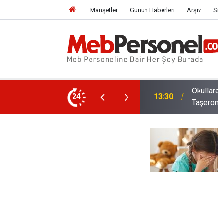
Manşetler
Günün Haberleri
Arşiv
S
el Alınacak: Güvenlik İŞKUR'dan, Temizlik
Milli E
24
12:02
Taktikle