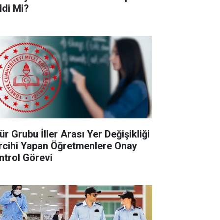
ldi Mi?
ür Grubu İller Arası Yer Değişikliği
rcihi Yapan Öğretmenlere Onay
ntrol Görevi