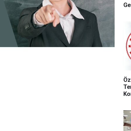
Ge
Öz
Te
Ko