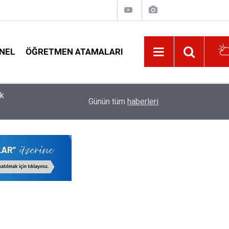
NEL
ÖĞRETMEN ATAMALARI
re
11:32
İl Dışı Özür Grubu Tercihlerinin Onayı İçin Öğret
Günün tüm
haberleri