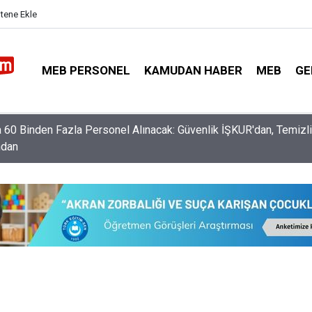
itene Ekle
MEB PERSONEL
KAMUDAN HABER
MEB
GE
ğitim Bakanı Yusuf Tekin'den Üniversite Tercihi Yapacak Öğrencile
r