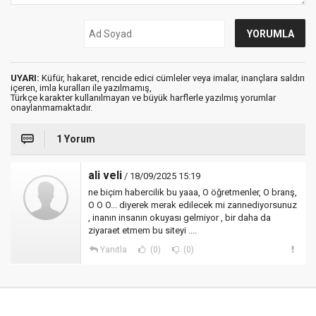
UYARI:
Küfür, hakaret, rencide edici cümleler veya imalar, inançlara saldırı
içeren, imla kuralları ile yazılmamış,
Türkçe karakter kullanılmayan ve büyük harflerle yazılmış yorumlar
onaylanmamaktadır.
1 Yorum
ali veli
/ 18/09/2025 15:19
ne biçim habercilik bu yaaa, O öğretmenler, O branş,
O O O... diyerek merak edilecek mi zannediyorsunuz
, inanın insanın okuyası gelmiyor , bir daha da
ziyaraet etmem bu siteyi ....
Yanıtla
(0)
(0)